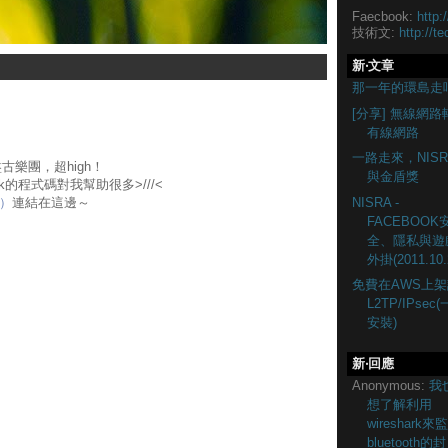
Faecbook:
http:
技術文:
http://te
新‧文章
那一年的環島走
[分享] 無線網路
有線網路
一路走來，NISR
古樂團，超high！
與金盾獎
rk的程式碼對我幫助很多>///<
NISRA -
）
連結在這邊～
FACEBOOK
全、隱私與遊
外掛(2011.10.
免費在AWS上架
L2TP/IPsec
安裝)
新‧回應
Anonymous:
我
想了解利用
wireshark來
bluetooth的封