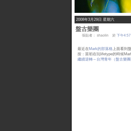
2008年3月29日 星期六
盤古樂團
張貼者：
shaolin
於
下午4:57
最近在
Mark的部落格
上面看到盤
按：當初在玩lifetype的時候Ma
繼續逆轉～台灣青年（盤古樂團