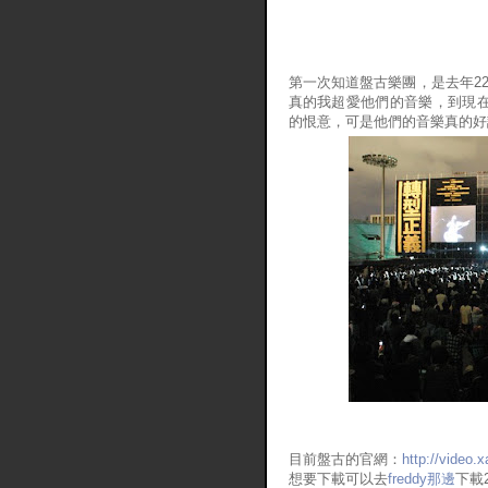
第一次知道盤古樂團，是去年22
真的我超愛他們的音樂，到現在<
的恨意，可是他們的音樂真的好
目前盤古的官網：
http://video
想要下載可以去
freddy那邊
下載