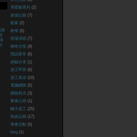
周星馳系列
(2)
旅遊記錄
(7)
敗家
(2)
創用
教學
(5)
商
現場演唱
(7)
享
款
稀奇古怪
(9)
閒話家常
(6)
經驗分享
(1)
資工甲班
(6)
資工系排
(10)
電腦網路
(5)
網路程式
(3)
聚會心得
(1)
輔大資工
(25)
熱血記錄
(17)
學會活動
(5)
blog
(1)