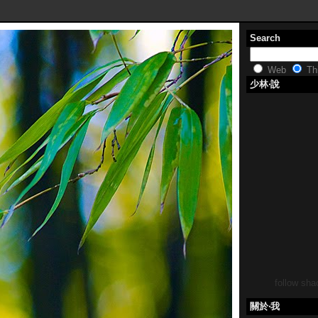
Search
Web
Thi
少林‧說
follow shao
關於‧我