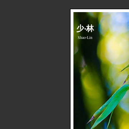
少‧林
Shao‧Lin