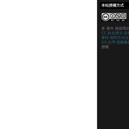
本站授權方式
本 著作 係採用
CC 姓名標示-非
業性-相同方式分
3.0 台灣 授權條
授權.