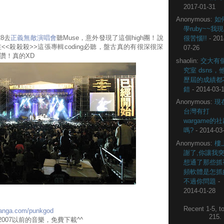
2017-01-31
Anonymous:
如
學ruby~~我
8去
正義無敵演唱會
聽Muse，意外發現了這個high團！說
很苦惱!!
- 201
<殺殺殺>>這張專輯coding必聽，盤古真的有很深很深
07-26
讚！真的XD
shaolin:
交大有
究室 dsns，
歷屆的成績都
錯
- 2014-03-
Anonymous:
現
台灣有打
wargame的
嗎?
- 2014-03
Anonymous:
樓
謝了,你讓我
想通了那些抓
頻軟體是怎抓
不過你問題
-
2014-01-28
Recent 1-5, to
.xanga.com/punkgod
215
2007以前的音樂，免費下載^^