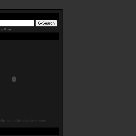
s Site
lin_tw at http://twitter.com