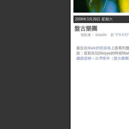
2008年3月29日 星期六
盤古樂團
張貼者：
shaolin
於
下午4:57
最近在
Mark的部落格
上面看到盤
按：當初在玩lifetype的時候Ma
繼續逆轉～台灣青年（盤古樂團