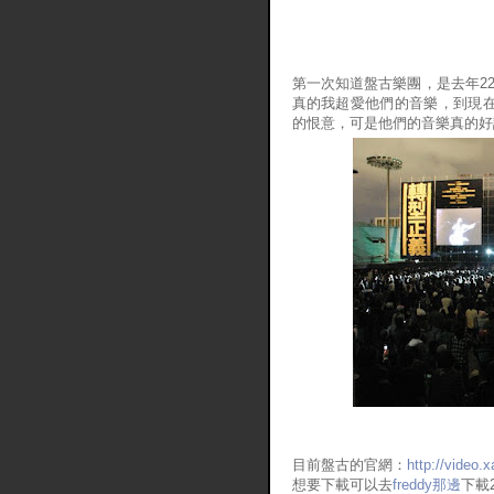
第一次知道盤古樂團，是去年22
真的我超愛他們的音樂，到現在<
的恨意，可是他們的音樂真的好
目前盤古的官網：
http://video
想要下載可以去
freddy那邊
下載