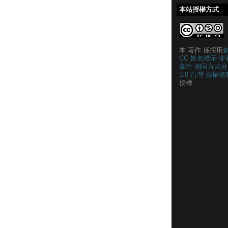
本站授權方式
本 著作 係採用
CC 姓名標示-非
業性-相同方式分
3.0 台灣 授權條
授權.