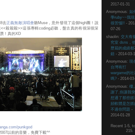
2017-01-31
Anonymous:
如
學ruby~~我
8去
正義無敵演唱會
聽Muse，意外發現了這個high團！說
很苦惱!!
- 201
<殺殺殺>>這張專輯coding必聽，盤古真的有很深很深
07-26
讚！真的XD
shaolin:
交大有
究室 dsns，
歷屆的成績都
錯
- 2014-03-
Anonymous:
現
台灣有打
wargame的
嗎?
- 2014-03
Anonymous:
樓
謝了,你讓我
想通了那些抓
頻軟體是怎抓
不過你問題
-
2014-01-28
Recent 1-5, to
.xanga.com/punkgod
215
2007以前的音樂，免費下載^^