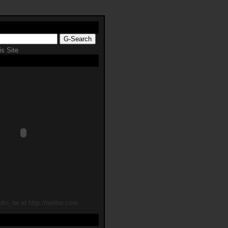
s Site
lin_tw at http://twitter.com