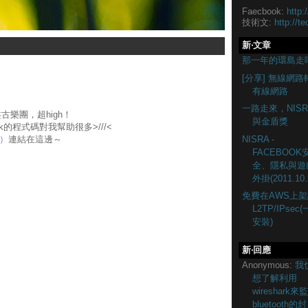
Faecbook:
http:
技術文:
http://te
新‧文章
那一年的環島走
[分享] 無線網路
有線網路
一路走來，NISR
古樂團，超high！
與金盾獎
rk的程式碼對我幫助很多>///<
NISRA -
）
連結在這邊～
FACEBOOK
全、隱私與遊
外掛(2011.10.
免費在AWS上架
L2TP/IPsec
安裝)
新‧回應
Anonymous:
我
想了解利用
wireshark來
bluetooth的封