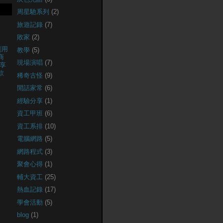
周星馳系列
(2)
旅遊記錄
(7)
敗家
(2)
創用
教學
(5)
商
現場演唱
(7)
享
款
稀奇古怪
(9)
閒話家常
(6)
經驗分享
(1)
資工甲班
(6)
資工系排
(10)
電腦網路
(5)
網路程式
(3)
聚會心得
(1)
輔大資工
(25)
熱血記錄
(17)
學會活動
(5)
blog
(1)