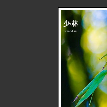
少‧林
Shao‧Lin