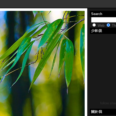
Search
Web
Thi
少林‧說
follow shao
關於‧我