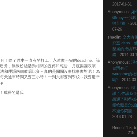
2017-01-31
Anonymous:
如
學ruby~~我
很苦惱!!
- 201
07-26
shaolin:
交大有
究室 dsns，
歷屆的成績都
錯
- 2014-03-
！除了原本一直有的打工，永遠做不完的deadline、論
Anonymous:
現
，金盾獎，無線粉絲活動相關的宣傳和報告，月底樂團表演，
台灣有打
法和理韻兩個歌唱比賽～真的是閒閒沒事找事做對吧！為
wargame的
每天通車時間又要三小時！一到六都要到學校～我要慶幸
嗎?
- 2014-03
p
Anonymous:
樓
！成長的是我
謝了,你讓我
想通了那些抓
頻軟體是怎抓
不過你問題
-
2014-01-28
Recent 1-5, to
215