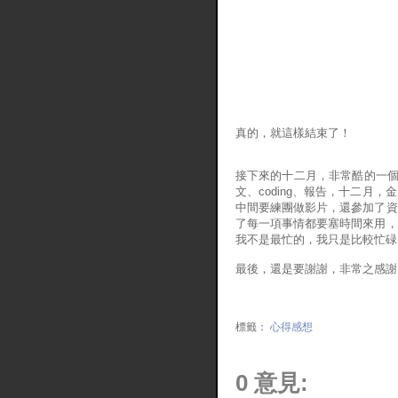
真的，就這樣結束了！
接下來的十二月，非常酷的一個月
文、coding、報告，十二月
中間要練團做影片，還參加了資
了每一項事情都要塞時間來用，
我不是最忙的，我只是比較忙碌:
最後，還是要謝謝，非常之感謝
標籤：
心得感想
0 意見: