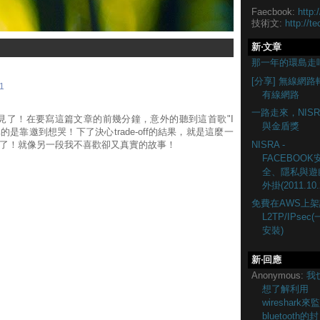
Faecbook:
http:
技術文:
http://te
新‧文章
那一年的環島走
[分享] 無線網路
1
有線網路
一路走來，NISR
見了！在要寫這篇文章的前幾分鐘，意外的聽到這首歌"I
與金盾獎
hing"，真的是靠邀到想哭！下了決心trade-off的結果，就是這麼一
NISRA -
了！就像另一段我不喜歡卻又真實的故事！
FACEBOOK
全、隱私與遊
外掛(2011.10.
免費在AWS上架
L2TP/IPsec
安裝)
新‧回應
Anonymous:
我
想了解利用
wireshark來
bluetooth的封