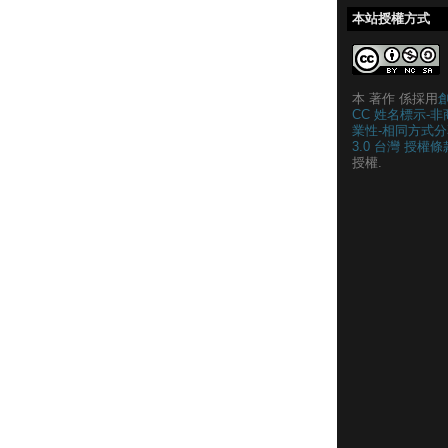
本站授權方式
本 著作 係採用
CC 姓名標示-非
業性-相同方式分
3.0 台灣 授權條
授權.