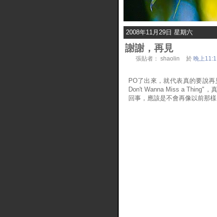
2008年11月29日 星期六
謝謝，再見
張貼者：
shaolin
於
晚上11:1
PO了出來，就代表真的要說再
Don't Wanna Miss a T
回事，應該是不會再像以前那樣