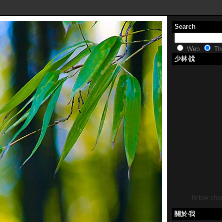
Search
Web
Thi
少林‧說
follow shao
關於‧我