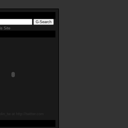
s Site
lin_tw at http://twitter.com