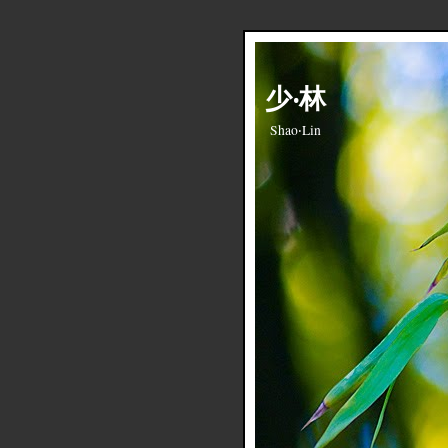
少‧林
Shao‧Lin