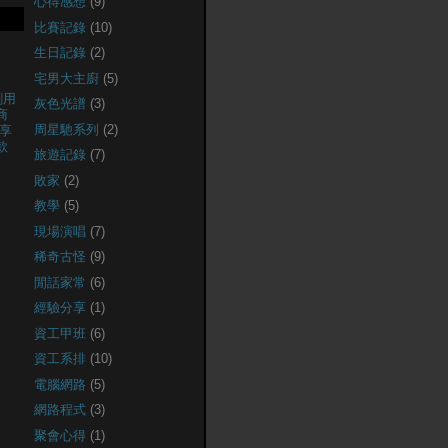
心得感想
(9)
比賽記錄
(10)
生日記錄
(2)
宅男大主廚
(5)
創用
灰色光譜
(3)
商
周星馳系列
(2)
享
款
旅遊記錄
(7)
敗家
(2)
教學
(5)
現場演唱
(7)
稀奇古怪
(9)
閒話家常
(6)
經驗分享
(1)
資工甲班
(6)
資工系排
(10)
電腦網路
(5)
網路程式
(3)
聚會心得
(1)