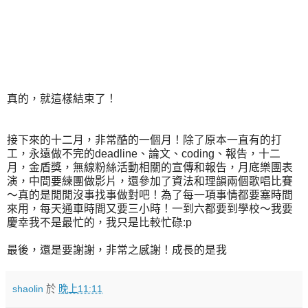
真的，就這樣結束了！
接下來的十二月，非常酷的一個月！除了原本一直有的打
工，永遠做不完的deadline、論文、coding、報告，十二
月，金盾獎，無線粉絲活動相關的宣傳和報告，月底樂團表
演，中間要練團做影片，還參加了資法和理韻兩個歌唱比賽
～真的是閒閒沒事找事做對吧！為了每一項事情都要塞時間
來用，每天通車時間又要三小時！一到六都要到學校～我要
慶幸我不是最忙的，我只是比較忙碌:p
最後，還是要謝謝，非常之感謝！成長的是我
shaolin
於
晚上11:11