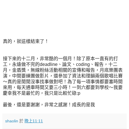
真的，就這樣結束了！
接下來的十二月，非常酷的一個月！除了原本一直有的打
工，永遠做不完的deadline、論文、coding、報告，十二
月，金盾獎，無線粉絲活動相關的宣傳和報告，月底樂團表
演，中間要練團做影片，還參加了資法和理韻兩個歌唱比賽
～真的是閒閒沒事找事做對吧！為了每一項事情都要塞時間
來用，每天通車時間又要三小時！一到六都要到學校～我要
慶幸我不是最忙的，我只是比較忙碌:p
最後，還是要謝謝，非常之感謝！成長的是我
shaolin
於
晚上11:11