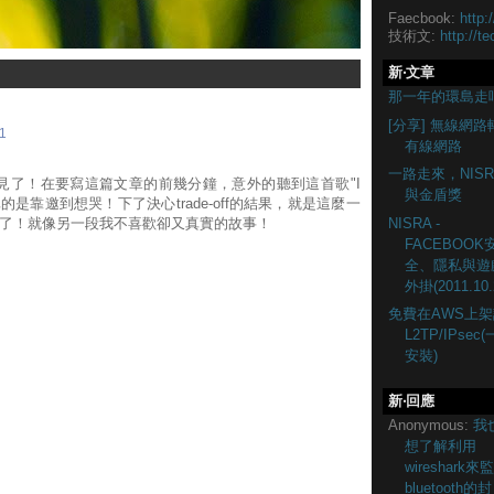
Faecbook:
http:
技術文:
http://te
新‧文章
那一年的環島走
[分享] 無線網路
1
有線網路
一路走來，NISR
見了！在要寫這篇文章的前幾分鐘，意外的聽到這首歌"I
與金盾獎
hing"，真的是靠邀到想哭！下了決心trade-off的結果，就是這麼一
NISRA -
了！就像另一段我不喜歡卻又真實的故事！
FACEBOOK
全、隱私與遊
外掛(2011.10.
免費在AWS上架
L2TP/IPsec
安裝)
新‧回應
Anonymous:
我
想了解利用
wireshark來
bluetooth的封