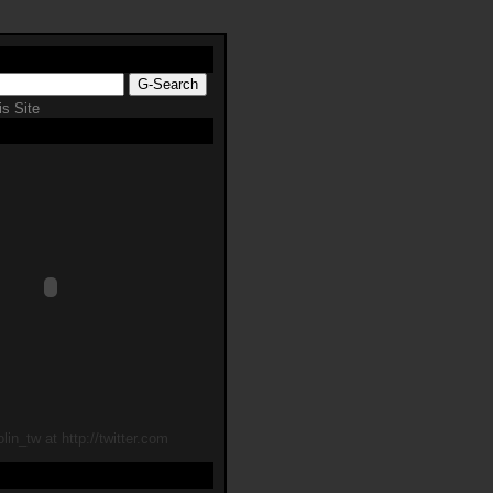
s Site
lin_tw at http://twitter.com