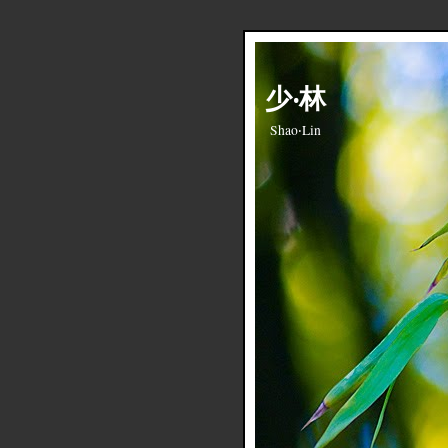
少‧林
Shao‧Lin