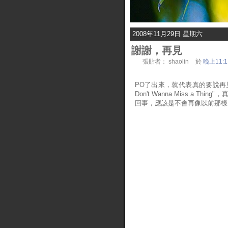
2008年11月29日 星期六
謝謝，再見
張貼者：
shaolin
於
晚上11:1
PO了出來，就代表真的要說再
Don't Wanna Miss a T
回事，應該是不會再像以前那樣