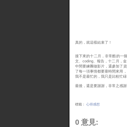
真的，就這樣結束了！
接下來的十二月，非常酷的一個月
文、coding、報告，十二月
中間要練團做影片，還參加了資
了每一項事情都要塞時間來用，
我不是最忙的，我只是比較忙碌:
最後，還是要謝謝，非常之感謝
標籤：
心得感想
0 意見: