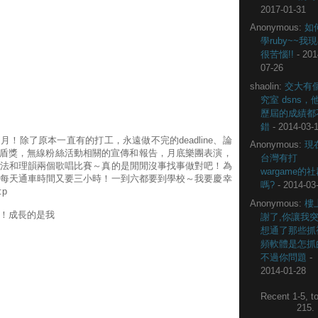
2017-01-31
Anonymous:
如
學ruby~~我
很苦惱!!
- 201
07-26
shaolin:
交大有
究室 dsns，
歷屆的成績都
錯
- 2014-03-
！除了原本一直有的打工，永遠做不完的deadline、論
Anonymous:
現
，金盾獎，無線粉絲活動相關的宣傳和報告，月底樂團表演，
台灣有打
法和理韻兩個歌唱比賽～真的是閒閒沒事找事做對吧！為
wargame的
每天通車時間又要三小時！一到六都要到學校～我要慶幸
嗎?
- 2014-03
p
Anonymous:
樓
！成長的是我
謝了,你讓我
想通了那些抓
頻軟體是怎抓
不過你問題
-
2014-01-28
Recent 1-5, to
215