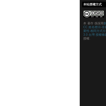
本站授權方式
本 著作 係採用
CC 姓名標示-非
業性-相同方式分
3.0 台灣 授權條
授權.