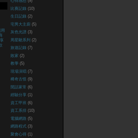
心得感想
(9)
比賽記錄
(10)
生日記錄
(2)
宅男大主廚
(5)
創用
灰色光譜
(3)
商
周星馳系列
(2)
享
款
旅遊記錄
(7)
敗家
(2)
教學
(5)
現場演唱
(7)
稀奇古怪
(9)
閒話家常
(6)
經驗分享
(1)
資工甲班
(6)
資工系排
(10)
電腦網路
(5)
網路程式
(3)
聚會心得
(1)