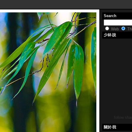
Search
Web
Thi
少林‧說
follow shao
關於‧我