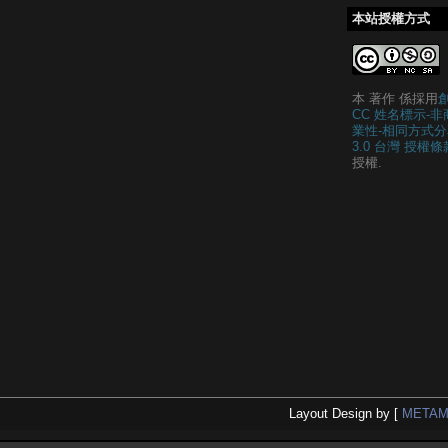
本站授權方式
本 著作 係採用
CC 姓名標示-非
業性-相同方式分
3.0 台灣 授權條
授權.
Layout Design by [
METAM