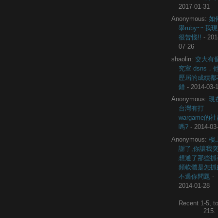
2017-01-31
Anonymous:
如
學ruby~~我
很苦惱!!
- 201
07-26
shaolin:
交大有
究室 dsns，
歷屆的成績都
錯
- 2014-03-
Anonymous:
現
台灣有打
wargame的
嗎?
- 2014-03
Anonymous:
樓
謝了,你讓我
想通了那些抓
頻軟體是怎抓
不過你問題
-
2014-01-28
Recent 1-5, to
215