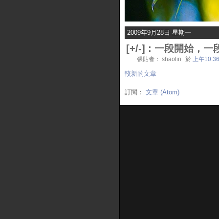
2009年9月28日 星期一
[
+/-
] :
一段開始，一段
張貼者： shaolin
於
上午10:3
較新的文章
訂閱：
文章 (Atom)