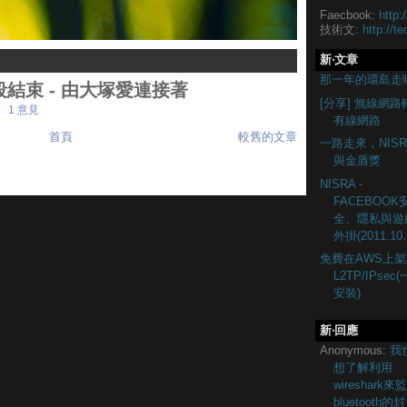
Faecbook:
http:
技術文:
http://te
新‧文章
那一年的環島走
結束 - 由大塚愛連接著
[分享] 無線網路
6
1 意見
有線網路
首頁
較舊的文章
一路走來，NISR
與金盾獎
NISRA -
FACEBOOK
全、隱私與遊
外掛(2011.10.
免費在AWS上架
L2TP/IPsec
安裝)
新‧回應
Anonymous:
我
想了解利用
wireshark來
bluetooth的封