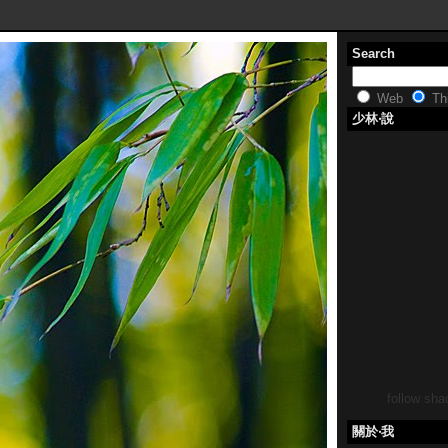
Search
Web
Thi
少林‧說
follow shao
關於‧我