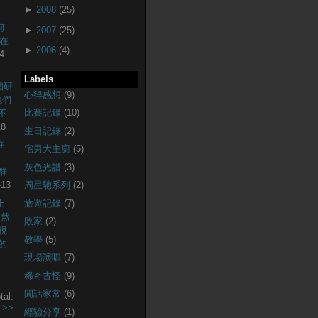
►
2008
(25)
何
►
2007
(25)
現在
►
2006
(4)
4-
Labels
個研
心得感想
(9)
他們
比賽記錄
(10)
不
18
生日記錄
(2)
在
宅男大主廚
(5)
灰色光譜
(3)
社群
-13
周星馳系列
(2)
上
旅遊記錄
(7)
突然
敗家
(2)
視
教學
(5)
的
現場演唱
(7)
稀奇古怪
(9)
閒話家常
(6)
tal:
.
>>
經驗分享
(1)