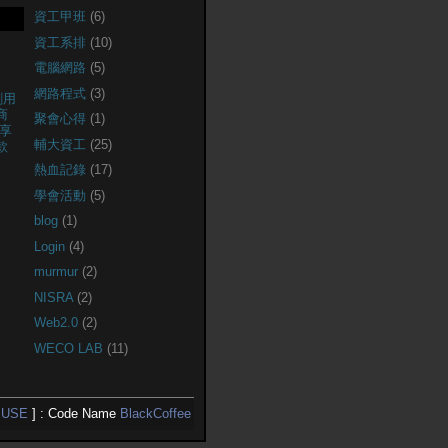
資工甲班
(6)
資工系排
(10)
電腦網路
(5)
網路程式
(3)
創用
商
聚會心得
(1)
享
輔大資工
(25)
款
熱血記錄
(17)
學會活動
(5)
blog
(1)
Login
(4)
murmur
(2)
NISRA
(2)
Web2.0
(2)
WECO LAB
(11)
USE
] : Code Name
BlackCoffee