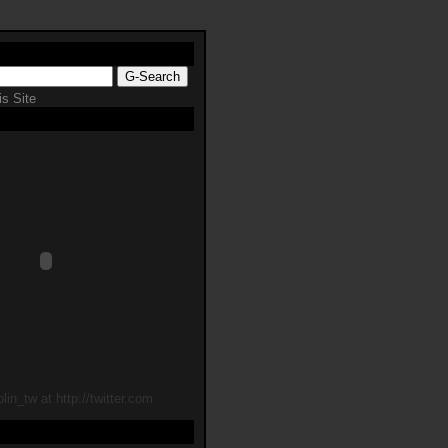
s Site
lin_tw at http://twitter.com