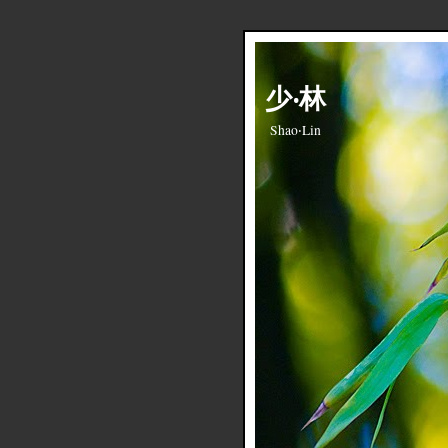
少‧林
Shao‧Lin