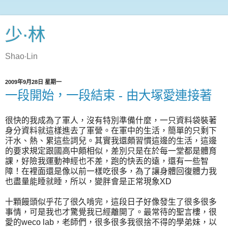
少‧林
Shao‧Lin
2009年9月28日 星期一
一段開始，一段結束 - 由大塚愛連接著
很快的我成為了軍人，沒有特別準備什麼，一只資料袋裝著
身分資料就這樣進去了軍營。在軍中的生活，簡單的只剩下
汗水、熱、累這些詞兒。其實我還頗習慣這邊的生活，這邊
的要求規定跟國高中頗相似，差別只是在於每一堂都是體育
課，好險我運動神經也不差，跑的快丟的遠，還有一些智
障！在裡面還是像以前一樣吃很多，為了讓身體回復體力我
也盡量能睡就睡，所以，變胖會是正常現象XD
十顆饅頭似乎花了很久啃完，這段日子好像發生了很多很多
事情，可是我也才驚覺我已經離開了。最常待的聖言樓，很
愛的weco lab，老師們，很多很多我很捨不得的學弟妹，以