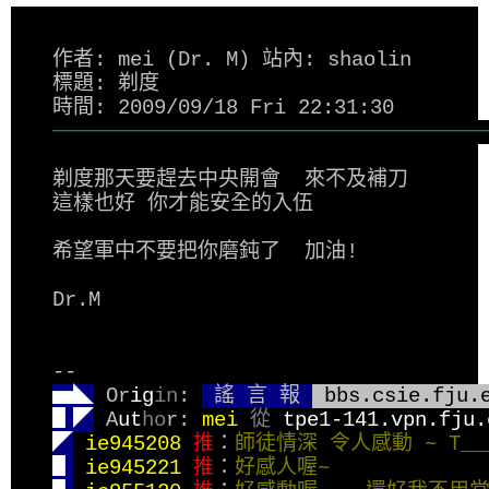
作者: mei (Dr. M) 站內: shaolin
標題: 剃度
時間: 2009/09/18 Fri 22:31:30
────────────────────────────────────
剃度那天要趕去中央開會  來不及補刀
這樣也好 你才能安全的入伍
希望軍中不要把你磨鈍了  加油!
Dr.M
--
▅◣
 Or
ig
in
: 
 謠 言 報 
 bbs.csie.fju.
▋◤
 A
ut
ho
r: 
mei 
從 
tpe1-141.vpn.fju.
◤
ie945208 
推
：
師徒情深 令人感動 ~ T____T
▋
ie945221 
推
：
好感人喔~              