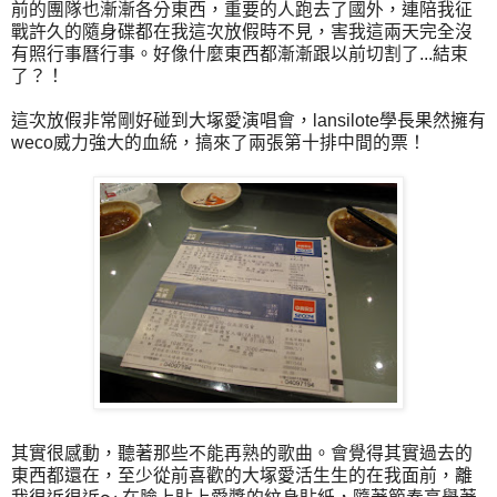
前的團隊也漸漸各分東西，重要的人跑去了國外，連陪我征
戰許久的隨身碟都在我這次放假時不見，害我這兩天完全沒
有照行事曆行事。好像什麼東西都漸漸跟以前切割了...結束
了？！
這次放假非常剛好碰到大塚愛演唱會，lansilote學長果然擁有
weco威力強大的血統，搞來了兩張第十排中間的票！
其實很感動，聽著那些不能再熟的歌曲。會覺得其實過去的
東西都還在，至少從前喜歡的大塚愛活生生的在我面前，離