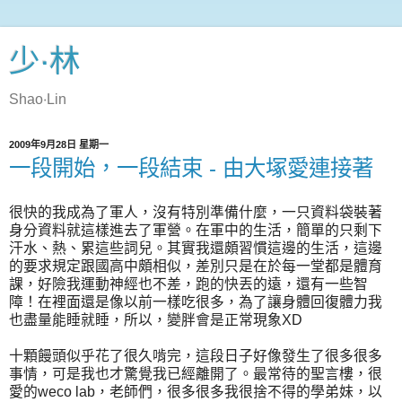
少‧林
Shao‧Lin
2009年9月28日 星期一
一段開始，一段結束 - 由大塚愛連接著
很快的我成為了軍人，沒有特別準備什麼，一只資料袋裝著
身分資料就這樣進去了軍營。在軍中的生活，簡單的只剩下
汗水、熱、累這些詞兒。其實我還頗習慣這邊的生活，這邊
的要求規定跟國高中頗相似，差別只是在於每一堂都是體育
課，好險我運動神經也不差，跑的快丟的遠，還有一些智
障！在裡面還是像以前一樣吃很多，為了讓身體回復體力我
也盡量能睡就睡，所以，變胖會是正常現象XD
十顆饅頭似乎花了很久啃完，這段日子好像發生了很多很多
事情，可是我也才驚覺我已經離開了。最常待的聖言樓，很
愛的weco lab，老師們，很多很多我很捨不得的學弟妹，以