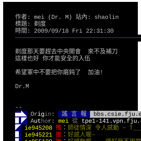
作者: mei (Dr. M) 站內: shaolin
標題: 剃度
時間: 2009/09/18 Fri 22:31:30
────────────────────────────────────
剃度那天要趕去中央開會  來不及補刀
這樣也好 你才能安全的入伍
希望軍中不要把你磨鈍了  加油!
Dr.M
--
▅◣
 Or
ig
in
: 
 謠 言 報 
 bbs.csie.fju.
▋◤
 A
ut
ho
r: 
mei 
從 
tpe1-141.vpn.fju.
◤
ie945208 
推
：
師徒情深 令人感動 ~ T____T
▋
ie945221 
推
：
好感人喔~              