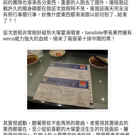
前的團隊也漸漸各分東西，重要的人跑去了國外，連陪我征
戰許久的隨身碟都在我這次放假時不見，害我這兩天完全沒
有照行事曆行事。好像什麼東西都漸漸跟以前切割了...結束
了？！
這次放假非常剛好碰到大塚愛演唱會，lansilote學長果然擁有
weco威力強大的血統，搞來了兩張第十排中間的票！
其實很感動，聽著那些不能再熟的歌曲。會覺得其實過去的
東西都還在，至少從前喜歡的大塚愛活生生的在我面前，離