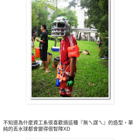
不知道為什麼資工系很喜歡搞這種『無ㄟ謀ㄟ』的造型，單
純的丟水球都會變得很智障XD