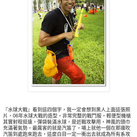
『水球大戰』看到這四個字，我一定會想到黑人上面這張照
片，06年水球大戰的造型，非常完整的戰鬥服，輕便型機槍
其實射程挺遠，彈袋裝滿水球，是近戰攻擊用，神風的頭巾
充滿著氣勢，最厲害的就是汽笛了，場上就他一個在那邊吹
汽笛到處跑來跑去，這麼白目一定一衝出去就成為所有系攻