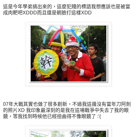
這是今年學弟搞出來的，這麼犯賤的標語我想應該也是被當
成肉靶吧XDDD而且還是朝臉打這樣XDD
07年大戰其實也做了很多創新，不過我這邊沒有當年刀阿劍
的照片XD 我印象最深刻的是我在這場戰爭中失去了我的眼
鏡，等我找到時候他已經扭曲得不像眼鏡了 :'(