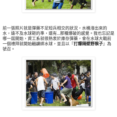
前一張照片就是彈藥不足短兵相交的狀況，水桶潑出來的
水，遠不及水球砸的準，還有...那種爆破的感覺。我也忘記是
哪一屆開始，資工系就很熱衷於庫存彈藥，會在水球大戰前
一個禮拜就開始
翹課
綁水球，並且以『
打爆隔壁野猴子
』為
號召。