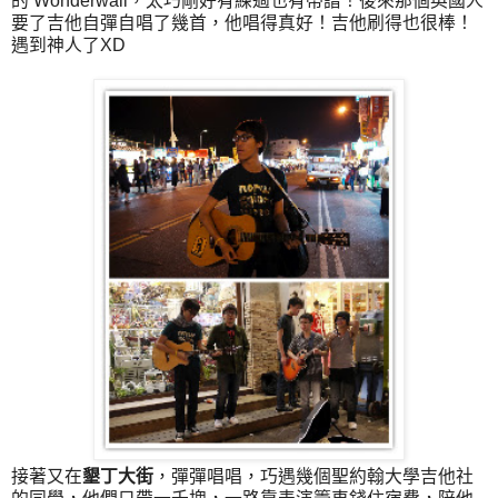
的 Wonderwall，太巧剛好有練過也有帶譜！後來那個英國人
要了吉他自彈自唱了幾首，他唱得真好！吉他刷得也很棒！
遇到神人了XD
接著又在
墾丁大街
，彈彈唱唱，巧遇幾個聖約翰大學吉他社