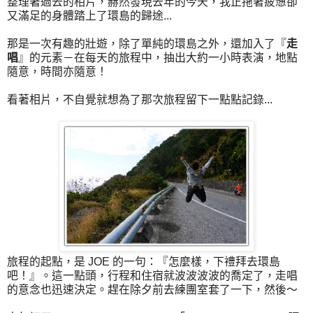
整理著過去的相片，赫然發現去年的今天，我正拖著疲憊卻
又滿足的身體踏上了環島的歸途...
那是一次有趣的壯遊，除了單純的環島之外，還加入了『
走
唱
』的元素－在每天的旅程中，抽出大約一小時表演，地點
隨意，時間亦隨意！
看著相片，不自覺就想為了那次旅程留下一點點記錄...
旅程的起點，是 JOE 的一句：『怎麼樣，下禮拜去環島
吧！』。這一點頭，行程和住宿就波波波波的喬定了，走唱
的意念也迅速決定。趕在除夕前去練團室套了一下，然後～