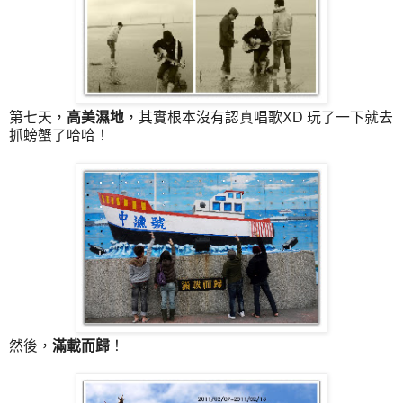
第七天，
高美濕地
，其實根本沒有認真唱歌XD 玩了一下就去
抓螃蟹了哈哈！
然後，
滿載而歸
！