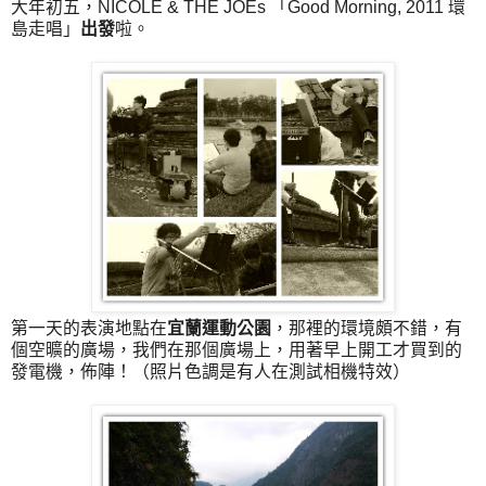
大年初五，NICOLE & THE JOEs 「Good Morning, 2011 環
島走唱」
出發
啦。
第一天的表演地點在
宜蘭運動公園
，那裡的環境頗不錯，有
個空曠的廣場，我們在那個廣場上，用著早上開工才買到的
發電機，佈陣！（照片色調是有人在測試相機特效）