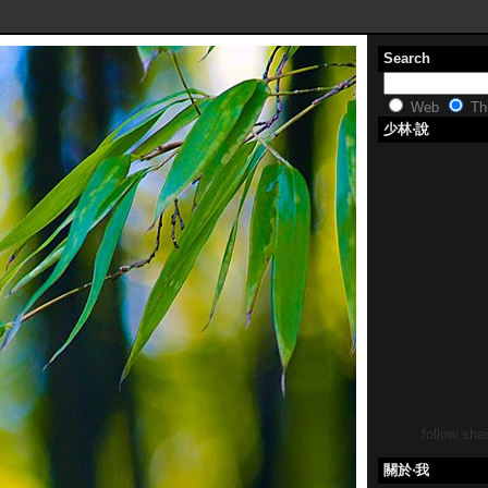
Search
Web
Thi
少林‧說
follow shao
關於‧我