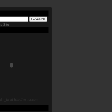
s Site
lin_tw at http://twitter.com