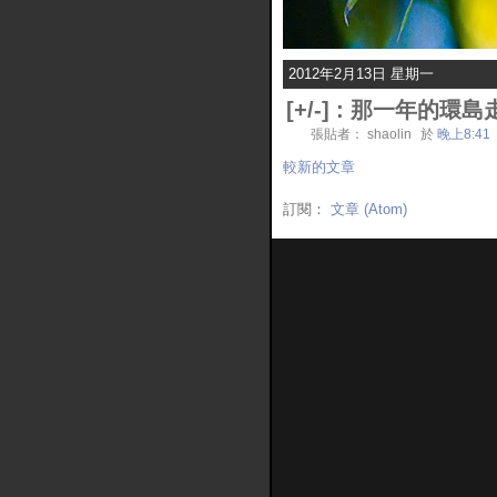
2012年2月13日 星期一
[
+/-
] :
那一年的環島
張貼者： shaolin
於
晚上8:41
較新的文章
訂閱：
文章 (Atom)