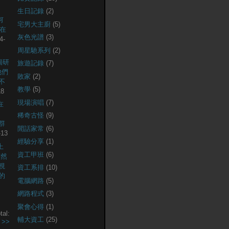
生日記錄
(2)
何
宅男大主廚
(5)
現在
灰色光譜
(3)
4-
周星馳系列
(2)
個研
旅遊記錄
(7)
他們
敗家
(2)
不
教學
(5)
18
現場演唱
(7)
在
稀奇古怪
(9)
社群
閒話家常
(6)
-13
經驗分享
(1)
上
資工甲班
(6)
突然
視
資工系排
(10)
的
電腦網路
(5)
網路程式
(3)
聚會心得
(1)
tal:
輔大資工
(25)
.
>>