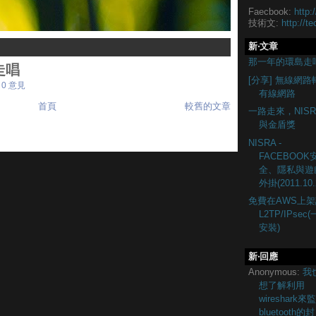
Faecbook:
http:
技術文:
http://te
新‧文章
那一年的環島走
走唱
[分享] 無線網路
0 意見
有線網路
首頁
較舊的文章
一路走來，NISR
與金盾獎
NISRA -
FACEBOOK
全、隱私與遊
外掛(2011.10.
免費在AWS上架
L2TP/IPsec
安裝)
新‧回應
Anonymous:
我
想了解利用
wireshark來
bluetooth的封