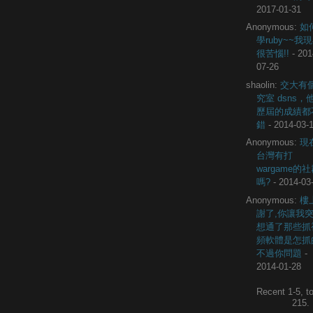
2017-01-31
Anonymous:
如
學ruby~~我
很苦惱!!
- 201
07-26
shaolin:
交大有
究室 dsns，
歷屆的成績都
錯
- 2014-03-
Anonymous:
現
台灣有打
wargame的
嗎?
- 2014-03
Anonymous:
樓
謝了,你讓我
想通了那些抓
頻軟體是怎抓
不過你問題
-
2014-01-28
Recent 1-5, to
215