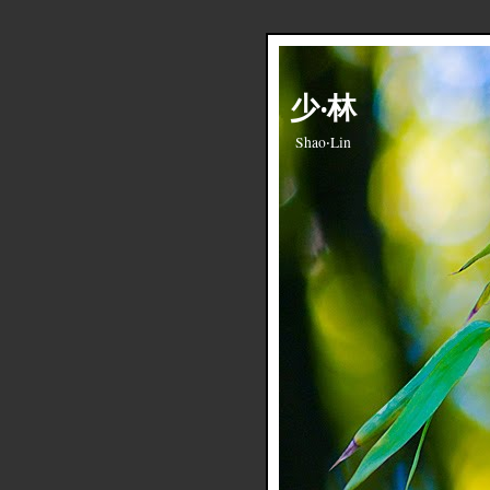
少‧林
Shao‧Lin