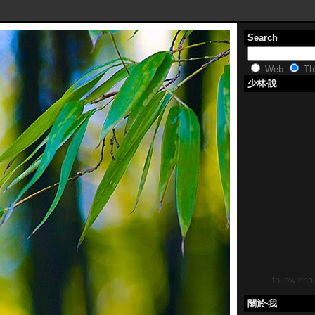
Search
Web
Thi
少林‧說
follow shao
關於‧我