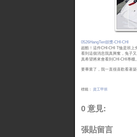
0526HangTen頒獎-CHI‧CHI
超酷！這件CHI‧CHI T恤是班
看到這個消息我真興奮，兔子又
真希望將來會看到CHI‧CHI專櫃
要畢業了，我一直很喜歡看著築夢
標籤：
資工甲班
0 意見:
張貼留言