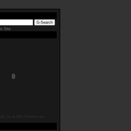
s Site
lin_tw at http://twitter.com