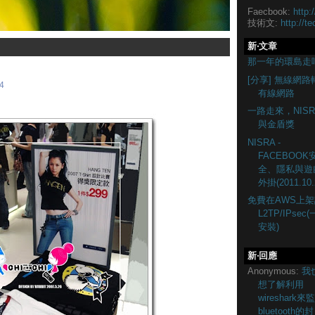
Faecbook:
http:
技術文:
http://te
新‧文章
那一年的環島走
[分享] 無線網路
4
有線網路
一路走來，NISR
與金盾獎
NISRA -
FACEBOOK
全、隱私與遊
外掛(2011.10.
免費在AWS上架
L2TP/IPsec
安裝)
新‧回應
Anonymous:
我
想了解利用
wireshark來
bluetooth的封