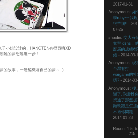
2017-01-31
Anonymous:
如
學ruby~~我
很苦惱!!
- 201
07-26
shaolin:
交大有
究室 dsns，
上兔子小姐設計的，HANGTEN有得買唷XD
歷屆的成績都
朝她的夢想邁進一步！
錯
- 2014-03-
。
Anonymous:
現
台灣有打
的故事，一邊編織著自己的夢～ :)
wargame的
嗎?
- 2014-03
Anonymous:
樓
謝了,你讓我
想通了那些抓
頻軟體是怎抓
不過你問題
-
2014-01-28
Recent 1-5, to
215