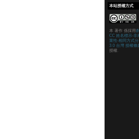
本站授權方式
本 著作 係採用
CC 姓名標示-非
業性-相同方式分
3.0 台灣 授權條
授權.