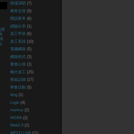
現場演唱
(7)
稀奇古怪
(9)
閒話家常
(6)
經驗分享
(1)
創用
資工甲班
(6)
商
享
資工系排
(10)
款
電腦網路
(5)
網路程式
(3)
聚會心得
(1)
輔大資工
(25)
熱血記錄
(17)
學會活動
(5)
blog
(1)
Login
(4)
murmur
(2)
NISRA
(2)
Web2.0
(2)
WECO LAB
(11)