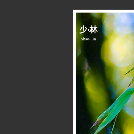
少‧林
Shao‧Lin