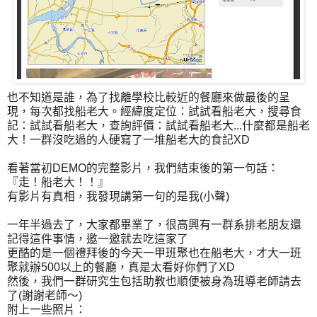
也不知道是誰，為了找離學校比較近的餐廳來做最後的呈
現，每次都找船老大。經緯度定位：試試看船老大，搜尋食
記：試試看船老大，查詢評價：試試看船老大...什麼都是船老
大！一群沒吃過的人硬寫了一堆船老大的食記XD
看著當初DEMO的完整影片，我們結束後的第一句話：
『走！船老大！！』
有影片有真相，我發現講第一句的是我(小聲)
一年半過去了，大家都畢業了，很高興有一群系排老朋友還
記得這件事情，邀一邀就去吃這家了
更酷的是一個禮拜後的今天一甲班聚也在船老大，才大一班
聚就辦500以上的餐廳，真是太看好你們了XD
然後，我們一群研究生包括助教也順便被身為班導老師請去
了(謝謝老師～)
附上一些照片：