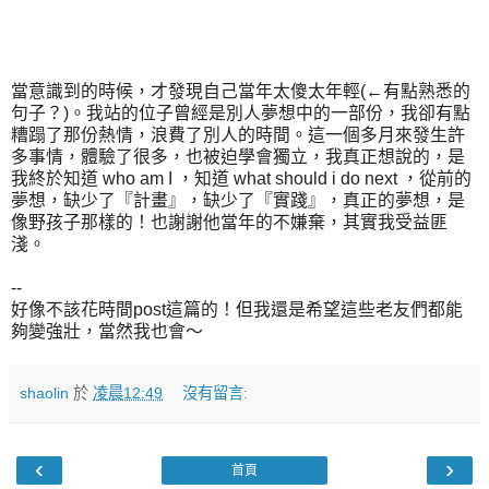
當意識到的時候，才發現自己當年太傻太年輕(←有點熟悉的
句子？)。我站的位子曾經是別人夢想中的一部份，我卻有點
糟蹋了那份熱情，浪費了別人的時間。這一個多月來發生許
多事情，體驗了很多，也被迫學會獨立，我真正想說的，是
我終於知道 who am I ，知道 what should i do next ，從前的
夢想，缺少了『計畫』，缺少了『實踐』，真正的夢想，是
像野孩子那樣的！也謝謝他當年的不嫌棄，其實我受益匪
淺。
--
好像不該花時間post這篇的！但我還是希望這些老友們都能
夠變強壯，當然我也會～
shaolin
於
凌晨12:49
沒有留言:
‹
›
首頁