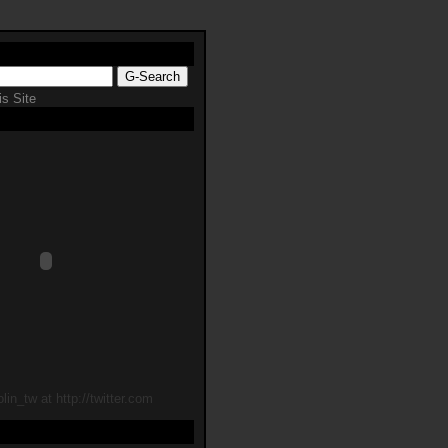
s Site
lin_tw at http://twitter.com