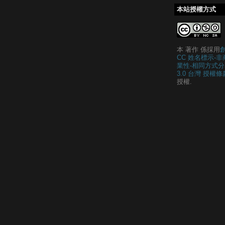
本站授權方式
本 著作 係採用
CC 姓名標示-非
業性-相同方式分
3.0 台灣 授權條
授權.