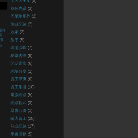
宅男大主廚
(5)
灰色光譜
(3)
周星馳系列
(2)
旅遊記錄
(7)
創用
敗家
(2)
商
教學
(5)
享
款
現場演唱
(7)
稀奇古怪
(9)
閒話家常
(6)
經驗分享
(1)
資工甲班
(6)
資工系排
(10)
電腦網路
(5)
網路程式
(3)
聚會心得
(1)
輔大資工
(25)
熱血記錄
(17)
學會活動
(5)