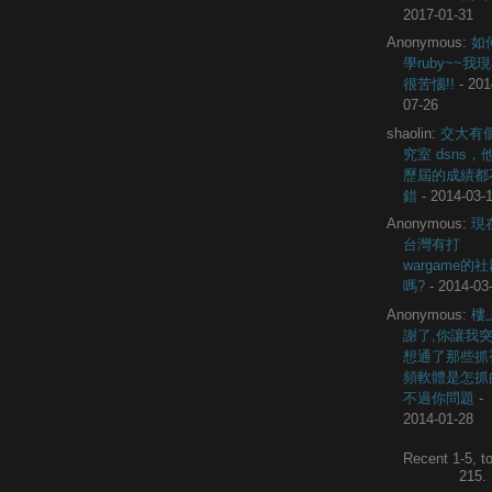
2017-01-31
Anonymous:
如
學ruby~~我
很苦惱!!
- 201
07-26
shaolin:
交大有
究室 dsns，
歷屆的成績都
錯
- 2014-03-
Anonymous:
現
台灣有打
wargame的
嗎?
- 2014-03
Anonymous:
樓
謝了,你讓我
想通了那些抓
頻軟體是怎抓
不過你問題
-
2014-01-28
Recent 1-5, to
215