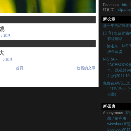
Faecbook:
http:
技術文:
http://te
新‧文章
那一年的環島走
燒
[分享] 無線網路
3 意見
有線網路
一路走來，NISR
與金盾獎
大
NISRA -
6
0 意見
FACEBOOK
首頁
較舊的文章
全、隱私與遊
外掛(2011.10.
免費在AWS上架
L2TP/IPsec
安裝)
新‧回應
Anonymous:
我
想了解利用
wireshark來
bluetooth的封