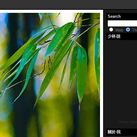
Search
Web
Thi
少林‧說
follow shao
關於‧我