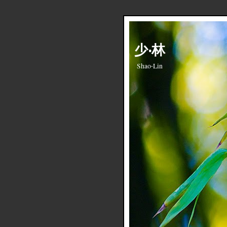
少‧林
Shao‧Lin