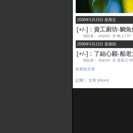
2008年5月23日 星期五
[
+/-
] :
資工廚坊-鯛魚
張貼者： shaolin
於
晚上7:07
2008年5月22日 星期四
[
+/-
] :
了結心願-船老
張貼者： shaolin
於
凌晨12:4
較新的文章
訂閱：
文章 (Atom)