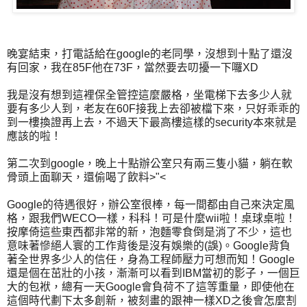
晚宴結束，打電話給在google的老同學，沒想到十點了還沒
有回家，我在85F他在73F，當然要去叨擾一下囉XD
我是沒有想到這裡保全管控這麼嚴格，坐電梯下去多少人就
要有多少人到，老友在60F接我上去卻被檔下來，只好乖乖的
到一樓換證再上去，不過天下最高樓這樣的security本來就是
應該的啦！
第二次到google，晚上十點辦公室只有兩三隻小貓，躺在軟
骨頭上面聊天，還偷喝了飲料>"<
Google的待遇很好，辦公室很棒，每一間都由自己來決定風
格，跟我們WECO一樣，科科！可是什麼wii啦！桌球桌啦！
按摩倚這些東西都非常的新，泡麵零食倒是消了不少，這也
意味著慘絕人寰的工作背後是沒有娛樂的(誤)。Google背負
著全世界多少人的信任，身為工程師壓力可想而知！Google
還是個在茁壯的小孩，漸漸可以看到IBM當初的影子，一個巨
大的包袱，總有一天Google會負荷不了這等重量，即使他在
這個時代劃下太多創新，被刻畫的跟神一樣XD之後會怎麼割