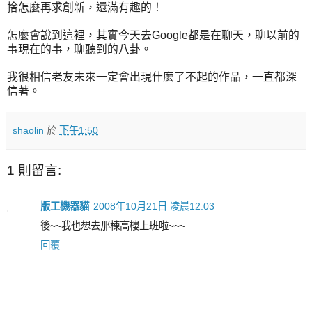
捨怎麼再求創新，還滿有趣的！
怎麼會說到這裡，其實今天去Google都是在聊天，聊以前的
事現在的事，聊聽到的八卦。
我很相信老友未來一定會出現什麼了不起的作品，一直都深
信著。
shaolin
於
下午1:50
1 則留言:
版工機器貓
2008年10月21日 凌晨12:03
後~~我也想去那棟高樓上班啦~~~
回覆