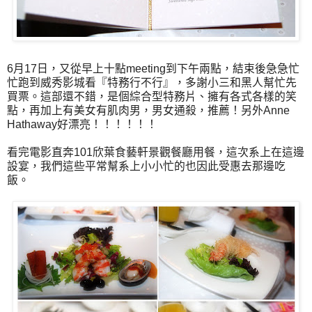
6月17日，又從早上十點meeting到下午兩點，結束後急急忙
忙跑到威秀影城看『特務行不行』，多謝小三和黑人幫忙先
買票。這部還不錯，是個綜合型特務片、擁有各式各樣的笑
點，再加上有美女有肌肉男，男女通殺，推薦！另外Anne
Hathaway好漂亮！！！！！！
看完電影直奔101欣葉食藝軒景觀餐廳用餐，這次系上在這邊
設宴，我們這些平常幫系上小小忙的也因此受惠去那邊吃
飯。