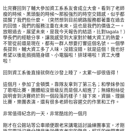
比完賽回到了輔大參加資工系系友會成立大會。看到了老師
瘦的時候、黑頭髮的時候～那股強烈的時空交錯感，似乎都
提醒了我們些什麼。（突然想到目前網路服務都著重在過去
的回憶，我們的服務注重在未來，這也是我們的價值之一。
放眼過去，展望未來，是我今天報告的結語，比對tagala！）
學長們的經驗分享，讓我感受到大家對於輔大資工的熱愛，
不管從前還是現在，都有一群人想要打響這個名號。一個學
長提到，輔大資工多了人味，沒錯沒錯，就是這個！我也好
希望以後能捐捐隨身碟、小電腦啦！排球場啦！資工大樓
啦！
回到資工系後直接就倒在沙發上睡了，太累～卻很值得！
這個月，參加了金頓獎，靠隊友拿到了第三名；和學妹參加
了歌唱比賽，團體組沒晉級反而是個人組進了；無線粉絲從
說明會到決賽終於到一個段落的樣子！接下來，資韻、理韻
比賽，樂團表演，還有很多老師包容遲交的作業和工作。
非常值得紀念的一天，非常酷炫的一個月
剛才在公館站等公車順便跟老宋講電話討論練團事宜，才剛