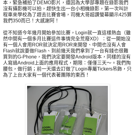
本，緊急補拍了DEMO影片，還因為大學部專題在錄影我們
沒有攝影機可以拍，趕快生出一台小相機錄影，第一次叫計
程車來學校為了趕去比賽會場，司機大哥超讚螢幕顯示425算
我們350而已！大感謝阿！
從不知道今年幾月開始參加比賽，Login就一直這樣熱血（雖
然中間有一個多月比賽這件事情完全荒廢XD）：從一開始沒
有一個人會用ROR就決定用ROR來開發、中間也沒有人會
Flash就說要做Flash、到前幾天我們拿到了一台有錢也很難
買到的G-Phone，我們決定要開發Android版本，同樣的沒有
人寫過Android上面的應用程式，期限：僅僅三天～。我們掏
腰包，做行銷；前一天還去訂做了Login專屬Tickers吊飾，只
為了上台大家有一個代表著團隊的東西！