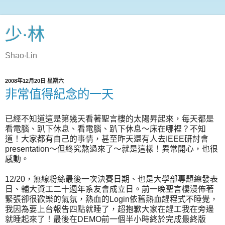
少‧林
Shao‧Lin
2008年12月20日 星期六
非常值得紀念的一天
已經不知道這是第幾天看著聖言樓的太陽昇起來，每天都是
看電腦、趴下休息、看電腦、趴下休息～床在哪裡？不知
道！大家都有自己的事情，甚至昨天還有人去IEEE研討會
presentation～但終究熬過來了～就是這樣！異常開心，也很
感動。
12/20，無線粉絲最後一次決賽日期、也是大學部專題總發表
日、輔大資工二十週年系友會成立日。前一晚聖言樓漫佈著
緊張卻很歡樂的氣氛，熱血的Login依舊熱血趕程式不睡覺，
我因為要上台報告四點就睡了，超抱歉大家在趕工我在旁邊
就睡起來了！最後在DEMO前一個半小時終於完成最終版