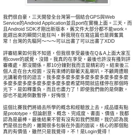
我們很自豪，三天開發全台灣第一個結合GPS與Web
Service的Android Application並且port在實機上面。三天，而
且Android SDK才剛出新版本，舊文件大部分都不能work。
能趕出來的瞬間只能狂叫，幹我現在在寫這篇也是興奮異
常！台灣的先驅阿～～～可以出書了可以出書了XDD
評審結果如何我不知道，但我很享受最後在Q＆A上面大家互
相cover的感覺，沒錯，我真的在享受，最後也許沒有搔到評
審癢處，那沒關係，那10分鐘對我而言是精彩的。結束後三
個人走在台大校園，沒有束縛的聊著天亂喇叭，不顧周遭眼
光講著奇怪的語言，我多麼多麼多麼多麼多麼多麼多麼多麼
多麼多麼多麼多麼多麼多麼多麼希望時間就這樣停在那個時
光下，是如釋重負，而且也盡力了！即使我們做的是倒數，
卻也不能將倒數暫停，好悔恨！
這個比賽我們將過去所學的概念和經驗放上去，成品還有點
是prototype，但論創意、概念、完成度、書面、價值，我都
認為是最棒。最後結果不管有沒有如我們預期，我仍認為我
們是很出色的，撇開很多包裝在外面的迦裟，核心的那個點
真的有價值，雖然只是我覺得，不！是Login覺得！