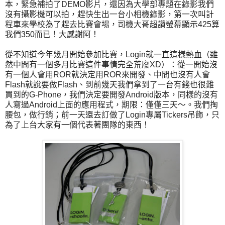
本，緊急補拍了DEMO影片，還因為大學部專題在錄影我們
沒有攝影機可以拍，趕快生出一台小相機錄影，第一次叫計
程車來學校為了趕去比賽會場，司機大哥超讚螢幕顯示425算
我們350而已！大感謝阿！
從不知道今年幾月開始參加比賽，Login就一直這樣熱血（雖
然中間有一個多月比賽這件事情完全荒廢XD）：從一開始沒
有一個人會用ROR就決定用ROR來開發、中間也沒有人會
Flash就說要做Flash、到前幾天我們拿到了一台有錢也很難
買到的G-Phone，我們決定要開發Android版本，同樣的沒有
人寫過Android上面的應用程式，期限：僅僅三天～。我們掏
腰包，做行銷；前一天還去訂做了Login專屬Tickers吊飾，只
為了上台大家有一個代表著團隊的東西！