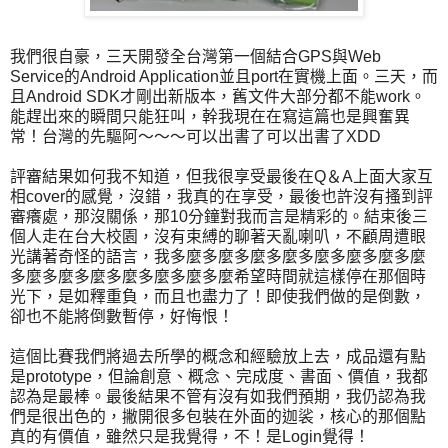
我們很自豪，三天開發全台灣第一個結合GPS與Web
Service的Android Application並且port在實機上面。三天，而
且Android SDK才剛出新版本，舊文件大部分都不能work。
能趕出來的瞬間只能狂叫，幹我現在在寫這篇也是興奮異
常！台灣的先驅阿～～～可以出書了可以出書了XDD
評審結果如何我不知道，但我很享受最後在Q＆A上面大家互
相cover的感覺，沒錯，我真的在享受，最後也許沒有搔到評
審癢處，那沒關係，那10分鐘對我而言是精彩的。結束後三
個人走在台大校園，沒有束縛的聊著天亂喇叭，不顧周遭眼
光講著奇怪的語言，我多麼多麼多麼多麼多麼多麼多麼多麼
多麼多麼多麼多麼多麼多麼多麼希望時間就這樣停在那個時
光下，是如釋重負，而且也盡力了！即使我們做的是倒數，
卻也不能將倒數暫停，好悔恨！
這個比賽我們將過去所學的概念和經驗放上去，成品還有點
是prototype，但論創意、概念、完成度、書面、價值，我都
認為是最棒。最後結果不管有沒有如我們預期，我仍認為我
們是很出色的，撇開很多包裝在外面的迦裟，核心的那個點
真的有價值，雖然只是我覺得，不！是Login覺得！