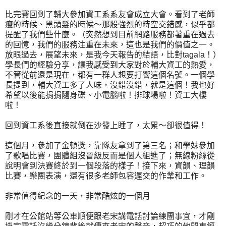
比完賽回到了輔大參加資工系系友會成立大會。看到了老師
瘦的時候、黑頭髮的時候～那股強烈的時空交錯感，似乎都
提醒了我們些什麼。（突然想到目前網路服務都著重在過去
的回憶，我們的服務注重在未來，這也是我們的價值之一。
放眼過去，展望未來，是我今天報告的結語，比對tagala！）
學長們的經驗分享，讓我感受到大家對於輔大資工的熱愛，
不管從前還是現在，都有一群人想要打響這個名號。一個學
長提到，輔大資工多了人味，沒錯沒錯，就是這個！我也好
希望以後能捐捐隨身碟、小電腦啦！排球場啦！資工大樓
啦！
回到資工系後直接就倒在沙發上睡了，太累～卻很值得！
這個月，參加了金頓獎，靠隊友拿到了第三名；和學妹參加
了歌唱比賽，團體組沒晉級反而是個人組進了；無線粉絲從
說明會到決賽終於到一個段落的樣子！接下來，資韻、理韻
比賽，樂團表演，還有很多老師包容遲交的作業和工作。
非常值得紀念的一天，非常酷炫的一個月
剛才在公館站等公車順便跟老宋講電話討論練團事宜，才剛