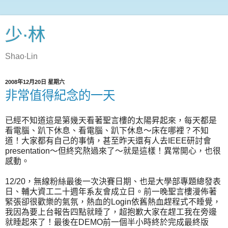
少‧林
Shao‧Lin
2008年12月20日 星期六
非常值得紀念的一天
已經不知道這是第幾天看著聖言樓的太陽昇起來，每天都是
看電腦、趴下休息、看電腦、趴下休息～床在哪裡？不知
道！大家都有自己的事情，甚至昨天還有人去IEEE研討會
presentation～但終究熬過來了～就是這樣！異常開心，也很
感動。
12/20，無線粉絲最後一次決賽日期、也是大學部專題總發表
日、輔大資工二十週年系友會成立日。前一晚聖言樓漫佈著
緊張卻很歡樂的氣氛，熱血的Login依舊熱血趕程式不睡覺，
我因為要上台報告四點就睡了，超抱歉大家在趕工我在旁邊
就睡起來了！最後在DEMO前一個半小時終於完成最終版