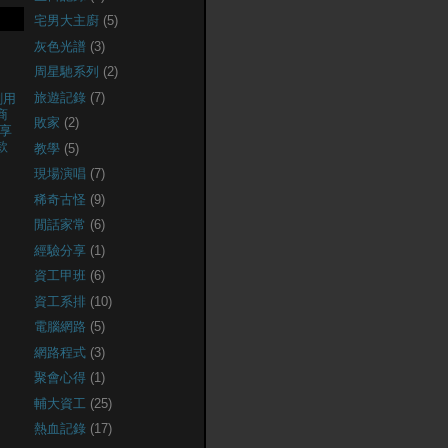
宅男大主廚
(5)
灰色光譜
(3)
周星馳系列
(2)
旅遊記錄
(7)
創用
商
敗家
(2)
享
款
教學
(5)
現場演唱
(7)
稀奇古怪
(9)
閒話家常
(6)
經驗分享
(1)
資工甲班
(6)
資工系排
(10)
電腦網路
(5)
網路程式
(3)
聚會心得
(1)
輔大資工
(25)
熱血記錄
(17)