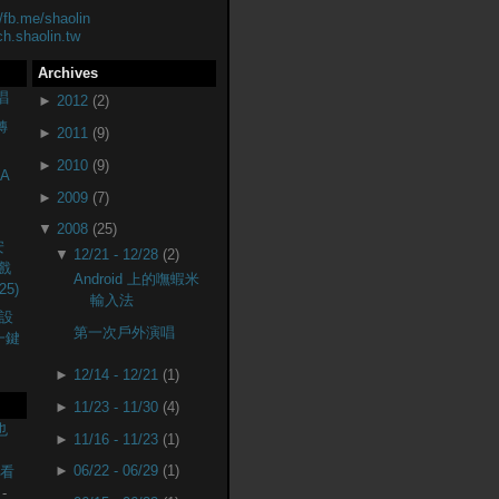
//fb.me/shaolin
ch.shaolin.tw
Archives
唱
►
2012
(2)
轉
►
2011
(9)
►
2010
(9)
A
►
2009
(7)
▼
2008
(25)
安
▼
12/21 - 12/28
(2)
戲
Android 上的嘸蝦米
25)
輸入法
設
第一次戶外演唱
(一鍵
►
12/14 - 12/21
(1)
►
11/23 - 11/30
(4)
也
►
11/16 - 11/23
(1)
►
06/22 - 06/29
(1)
監看
-