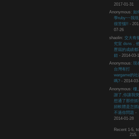
2017-01-31
Anonymous:
如
學ruby~~我
很苦惱!!
- 201
07-26
shaolin:
交大有
究室 dsns，
歷屆的成績都
錯
- 2014-03-
Anonymous:
現
台灣有打
wargame的
嗎?
- 2014-03
Anonymous:
樓
謝了,你讓我
想通了那些抓
頻軟體是怎抓
不過你問題
-
2014-01-28
Recent 1-5, to
215