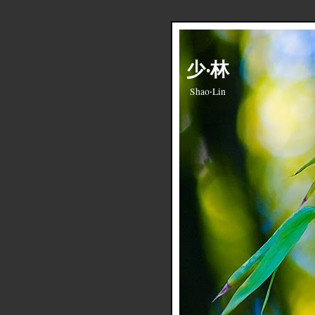
少‧林
Shao‧Lin