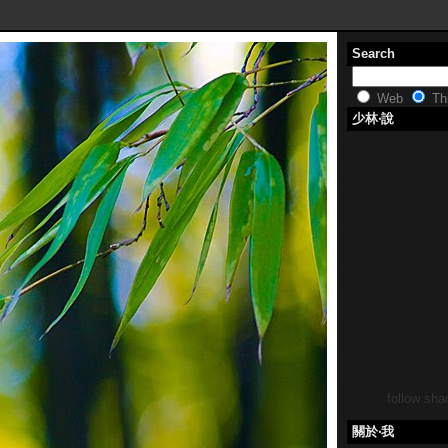
Search
Web
Thi
少林‧說
follow shao
關於‧我