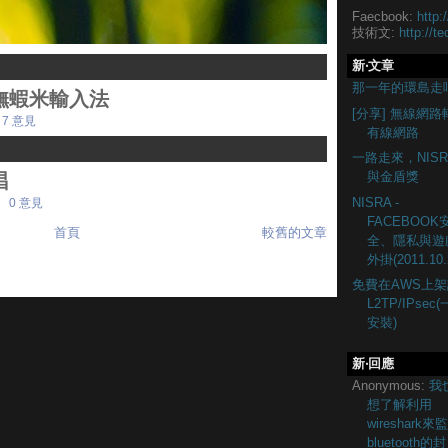
Faecbook:
http:
技術文:
http://te
新‧文章
那一年的環島走
上的嘸蝦米輸入法
[分享] 無線網路
7 意見
有線網路
一路走來，NISR
與金盾獎
唱
NISRA -
2
0 意見
FACEBOOK
首頁
較舊的文章
全、隱私與遊
外掛(2011.10.
免費在AWS上架
L2TP/IPsec
安裝)
新‧回應
Anonymous:
我
想了解利用
wireshark來
bluetooth的封