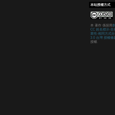
本站授權方式
本 著作 係採用
CC 姓名標示-非
業性-相同方式分
3.0 台灣 授權條
授權.