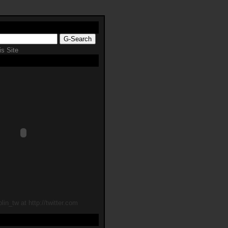
s Site
lin_tw at http://twitter.com