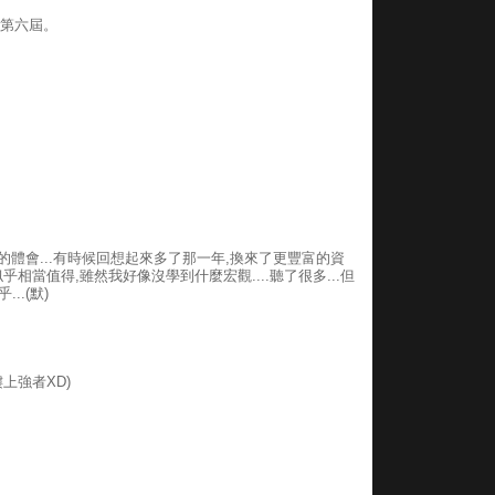
有第六屆。
蠻深的體會...有時候回想起來多了那一年,換來了更豐富的資
相當值得,雖然我好像沒學到什麼宏觀....聽了很多...但
..(默)
上強者XD)