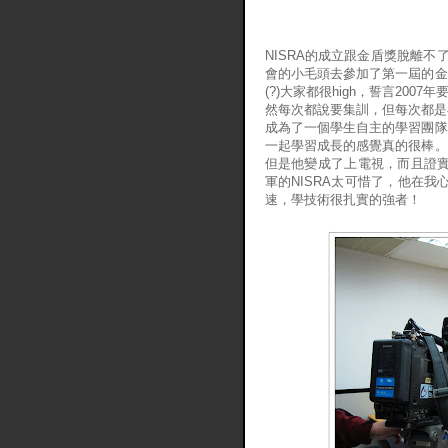
NISRA的成立跟金盾獎脫離不
會的小毛頭去參加了第一屆的金
(?)大家都很high，誓言20
然每次都說要集訓，但每次都是
成為了一個學生自主的學習團隊
一起學習成長的感覺真的很棒。
但是他變成了上電視，而且證實
軍的NISRA太可惜了，他在我心
速，學技術很扎實的強者！