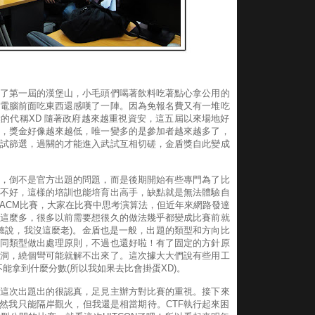
了第一屆的漢堡山，小毛頭們喝著飲料吃著點心拿公用的
電腦前面吃東西還感嘆了一陣。因為免報名費又有一堆吃
的代稱XD 隨著政府越來越重視資安，這五屆以來場地好
，獎金好像越來越低，唯一變多的是參加者越來越多了，
試篩選，過關的才能進入武試互相切磋，金盾獎自此變成
，倒不是官方出題的問題，而是後期開始有些專門為了比
不好，這樣的培訓也能培育出高手，缺點就是無法體驗自
ACM比賽，大家在比賽中思考演算法，但近年來網路發達
這麼多，很多以前需要想很久的做法幾乎都變成比賽前就
是聽說，我沒這麼老)。金盾也是一般，出題的類型和方向比
同類型做出處理原則，不過也還好啦！有了固定的方針原
洞，繞個彎可能就解不出來了。這次據大大們說有些用工
可能也不能拿到什麼分數(所以我如果去比會掛蛋XD)。
這次出題出的很認真，足見主辦方對比賽的重視。接下來
雖然我只能隔岸觀火，但我還是相當期待。CTF執行起來困