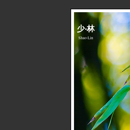
少‧林
Shao‧Lin