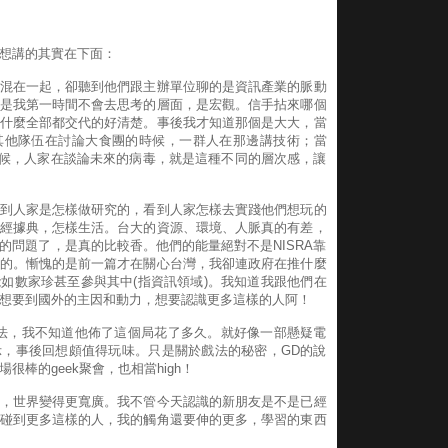
想講的其實在下面：
混在一起，卻聽到他們跟主辦單位聊的是資訊產業的脈動
是我第一時間不會去思考的層面，是宏觀。信手拈來哪個
什麼全部都交代的好清楚。事後我才知道那個是大大，當
其他隊伍在討論大食團的時候，一群人在那邊講技術；當
的時候，人家在談論未來的病毒，就是這種不同的層次感，讓
到人家是怎樣做研究的，看到人家怎樣去實踐他們想玩的
經據典，怎樣生活。台大的資源、環境、人脈真的有差，
的問題了，是真的比較香。他們的能量絕對不是NISRA靠
的。慚愧的是前一篇才在關心台灣，我卻連政府在推什麼
如數家珍甚至參與其中(指資訊領域)。我知道我跟他們在
想要到國外的主因和動力，想要認識更多這樣的人阿！
法，我不知道他佈了這個局花了多久。就好像一部懸疑電
，事後回想頗值得玩味。只是關於戲法的秘密，GD的說
棒的geek聚會，也相當high！
，世界變得更寬廣。我不管今天認識的新朋友是不是已經
碰到更多這樣的人，我的觸角還要伸的更多，學習的東西