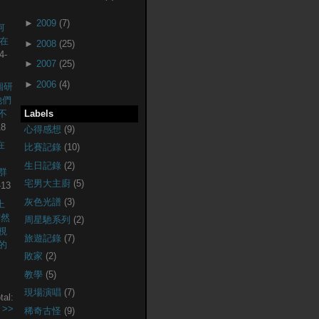
►
2009
(7)
何
現在
►
2008
(25)
4-
►
2007
(25)
►
2006
(4)
個研
他們
不
Labels
18
心得感想
(9)
在
比賽記錄
(10)
生日記錄
(2)
社群
宅男大主廚
(5)
-13
灰色光譜
(3)
上
突然
周星馳系列
(2)
視
旅遊記錄
(7)
的
敗家
(2)
教學
(5)
現場演唱
(7)
tal:
.
>>
稀奇古怪
(9)