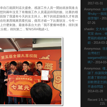
2017-01-31
幸自己能跟到這次盛會。感謝工作人員一開始就放我進去
Anonymous:
如
想到兩年沒見了有幾個工作人員還認得我的臉。比賽的模
學ruby~~我
區除了我還有今天的女主持人，剩下的就是隔很久才有跳
很苦惱!!
- 201
在吃東西喝東西看托福，偶而才瞄一下比賽狀況，今年一
07-26
上什麼刺激。最後恭喜台大的「我不要燦坤禮券」得到第
shaolin:
交大有
大分舵」得到第二，幫NISRA戰績+1。
究室 dsns，
歷屆的成績都
錯
- 2014-03-
Anonymous:
現
台灣有打
wargame的
嗎?
- 2014-03
Anonymous:
樓
謝了,你讓我
想通了那些抓
頻軟體是怎抓
不過你問題
-
2014-01-28
Recent 1-5, to
215