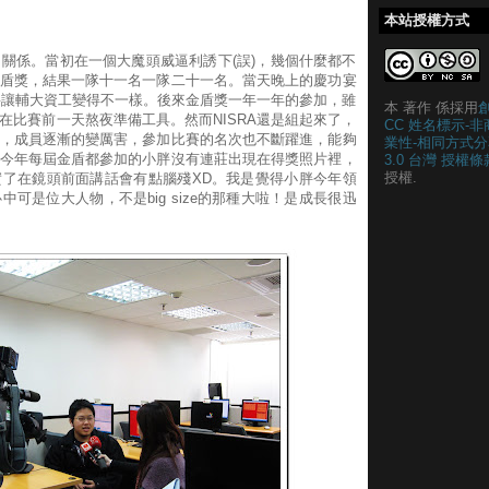
本站授權方式
了關係。當初在一個大魔頭威逼利誘下(誤)，幾個什麼都不
盾獎，結果一隊十一名一隊二十一名。當天晚上的慶功宴
07年要讓輔大資工變得不一樣。後來金盾獎一年一年的參加，雖
本 著作 係採用
在比賽前一天熬夜準備工具。然而NISRA還是組起來了，
CC 姓名標示-非
，成員逐漸的變厲害，參加比賽的名次也不斷躍進，能夠
業性-相同方式分
今年每屆金盾都參加的小胖沒有連莊出現在得獎照片裡，
3.0 台灣 授權條
授權.
了在鏡頭前面講話會有點腦殘XD。我是覺得小胖今年領
中可是位大人物，不是big size的那種大啦！是成長很迅