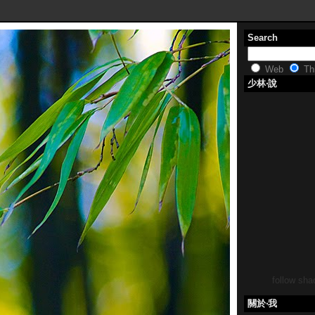
Search
Web
Thi
少林‧說
follow shao
關於‧我