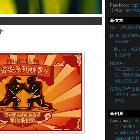
Faecbook:
http:
技術文:
http://te
新‧文章
那一年的環島走
年
[分享] 無線網路
有線網路
一路走來，NISR
與金盾獎
NISRA -
FACEBOOK
全、隱私與遊
外掛(2011.10.
免費在AWS上架
L2TP/IPsec
安裝)
新‧回應
Anonymous:
我
想了解利用
wireshark來
bluetooth的封