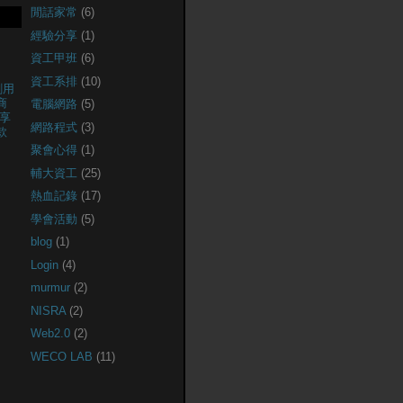
閒話家常
(6)
經驗分享
(1)
資工甲班
(6)
資工系排
(10)
創用
商
電腦網路
(5)
享
網路程式
(3)
款
聚會心得
(1)
輔大資工
(25)
熱血記錄
(17)
學會活動
(5)
blog
(1)
Login
(4)
murmur
(2)
NISRA
(2)
Web2.0
(2)
WECO LAB
(11)