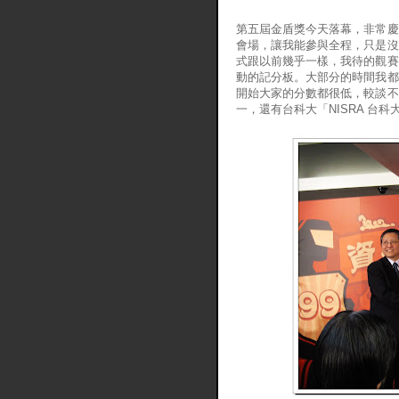
第五屆金盾獎今天落幕，非常慶
會場，讓我能參與全程，只是沒
式跟以前幾乎一樣，我待的觀賽
動的記分板。大部分的時間我都
開始大家的分數都很低，較談不
一，還有台科大「NISRA 台科