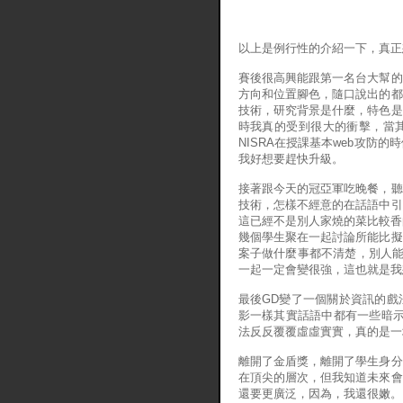
以上是例行性的介紹一下，真正
賽後很高興能跟第一名台大幫的
方向和位置腳色，隨口說出的都
技術，研究背景是什麼，特色是
時我真的受到很大的衝擊，當
NISRA在授課基本web攻防
我好想要趕快升級。
接著跟今天的冠亞軍吃晚餐，聽
技術，怎樣不經意的在話語中引
這已經不是別人家燒的菜比較香
幾個學生聚在一起討論所能比擬
案子做什麼事都不清楚，別人能
一起一定會變很強，這也就是我
最後GD變了一個關於資訊的戲
影一樣其實話語中都有一些暗示
法反反覆覆虛虛實實，真的是一場很
離開了金盾獎，離開了學生身分
在頂尖的層次，但我知道未來會
還要更廣泛，因為，我還很嫩。