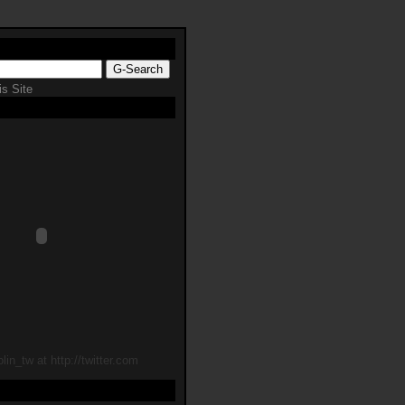
s Site
lin_tw at http://twitter.com