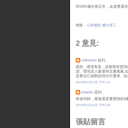
NISRA邁向第五年，金盾獎還
標籤：
心得感想
,
輔大資工
2 意見:
Unknown
提到...
真的...環境有差...這個我有
源、環境及人脈還有念書風氣,似乎
是要自己能夠說得出什麼來...似乎.
2010年12月11日 下午1:31
shaolin
提到...
殊途同歸，最後還是要變強的(樓
2010年12月11日 下午2:36
張貼留言