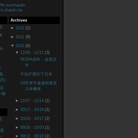
//fb.me/shaolin
ch.shaolin.tw
Archives
唱
►
2012
(2)
轉
►
2011
(9)
▼
2010
(9)
A
▼
12/05 - 12/12
(3)
NISRA四年，金盾五
年
安
戲
不知不覺到了日本
25)
GRE單字速成和便宜
設
日本機考
(一鍵
►
11/07 - 11/14
(1)
►
10/17 - 10/24
(1)
►
10/10 - 10/17
(2)
也
►
09/26 - 10/03
(1)
監看
►
09/12 - 09/19
(1)
-