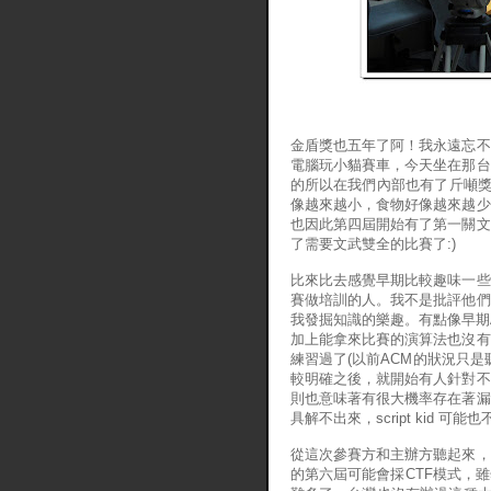
金盾獎也五年了阿！我永遠忘不
電腦玩小貓賽車，今天坐在那台
的所以在我們內部也有了斤噸獎
像越來越小，食物好像越來越少
也因此第四屆開始有了第一關文
了需要文武雙全的比賽了:)
比來比去感覺早期比較趣味一些
賽做培訓的人。我不是批評他們
我發掘知識的樂趣。有點像早期
加上能拿來比賽的演算法也沒有
練習過了(以前ACM的狀況只
較明確之後，就開始有人針對不
則也意味著有很大機率存在著漏
具解不出來，script kid 
從這次參賽方和主辦方聽起來，
的第六屆可能會採CTF模式，