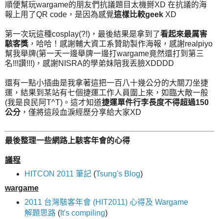
順便幫玩wargame的朋友們抗議題目太機掰XD 在抗議的海
報上用了QR code，是因為感覺
這樣比較geek
XD
第一次玩這種cosplay(?!)，最後結果是拿到了
看起來最厲害
駭客獎
，哈哈！感謝輔大資工系贊助製作海報，感謝realpiyo
幫我舉牌(第一天一邊舉牌一邊打wargame竟然還打到第三
名!!!讚!!!)，感謝NISRA的學弟妹陪我丟臉XDDDD
還有一點小插曲是我拿著這把一百八十幾公分的大關刀坐捷
運，結果到某站有七個捷運工作人員圍上來，如臨大敵一般
(我是良民阿T^T)。這才知道
捷運單件行李長度不得超過150
公分
，僅將這段血淚經歷分享給大家XD
最後整理一些網路上駭客年會的心得
議程
HITCON 2011 筆記
(
Tsung's Blog
)
wargame
2011 台灣駭客年會 (HIT2011) 心得及 Wargame
解題思路
(
It's compiling
)