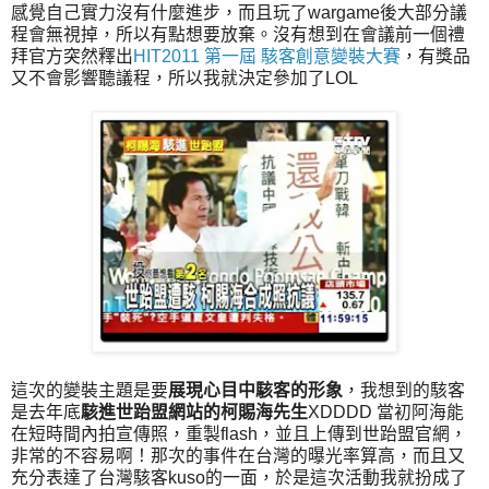
感覺自己實力沒有什麼進步，而且玩了wargame後大部分議
程會無視掉，所以有點想要放棄。沒有想到在會議前一個禮
拜官方突然釋出
HIT2011 第一屆 駭客創意變裝大賽
，有獎品
又不會影響聽議程，所以我就決定參加了LOL
這次的變裝主題是要
展現心目中駭客的形象
，我想到的駭客
是去年底
駭進世跆盟網站的柯賜海先生
XDDDD 當初阿海能
在短時間內拍宣傳照，重製flash，並且上傳到世跆盟官網，
非常的不容易啊！那次的事件在台灣的曝光率算高，而且又
充分表達了台灣駭客kuso的一面，於是這次活動我就扮成了