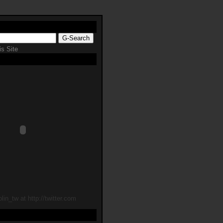
s Site
lin_tw at http://twitter.com