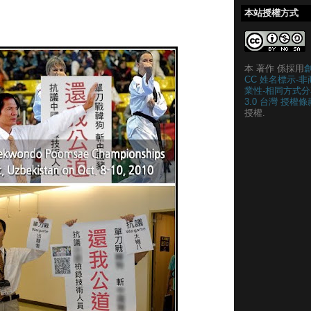
本站授權方式
本 著作 係採用
CC 姓名標示-非
業性-相同方式分
3.0 台灣 授權條
授權.