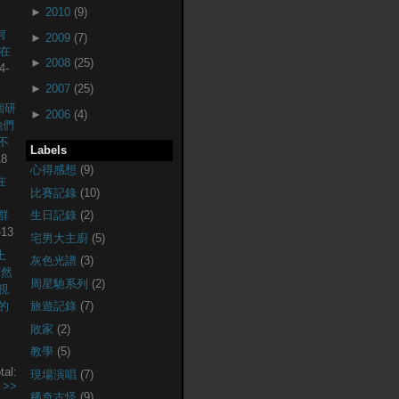
►
2010
(9)
何
►
2009
(7)
現在
►
2008
(25)
4-
►
2007
(25)
個研
►
2006
(4)
他們
不
Labels
18
心得感想
(9)
在
比賽記錄
(10)
社群
生日記錄
(2)
-13
宅男大主廚
(5)
上
灰色光譜
(3)
突然
周星馳系列
(2)
視
的
旅遊記錄
(7)
敗家
(2)
教學
(5)
tal:
現場演唱
(7)
.
>>
稀奇古怪
(9)