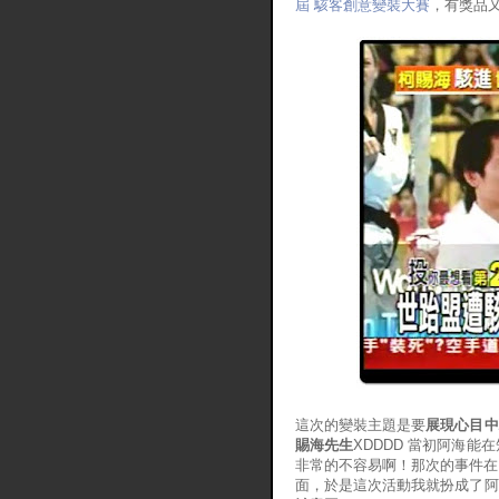
屆 駭客創意變裝大賽
，有獎品又
這次的變裝主題是要
展現心目中
賜海先生
XDDDD 當初阿海能
非常的不容易啊！那次的事件在
面，於是這次活動我就扮成了阿