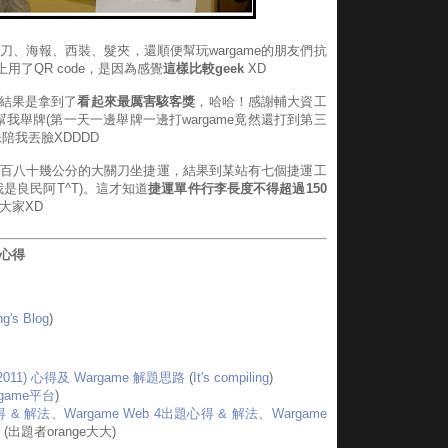
刀、海報、西裝、髮夾，還順便幫玩wargame的朋友們抗
用了QR code，是因為感覺
這樣比較geek
XD
最後結果是拿到了
看起來最厲害駭客獎
，哈哈！感謝輔大資工
yo幫我舉牌(第一天一邊舉牌一邊打wargame竟然還打到第三
弟妹陪我丟臉XDDDD
百八十幾公分的大關刀坐捷運，結果到某站有七個捷運工
是良民阿T^T)。這才知道
捷運單件行李長度不得超過150
大家XD
心得
g's Blog
)
2011) 心得及 Wargame 解題思路
(
It's compiling
)
game平台
)
得 & 解法
、
Wargame Web 4出題心得 & 解法
、
Wargame
(出題者orange大大)