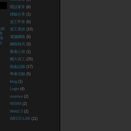
閒話家常
(6)
經驗分享
(1)
資工甲班
(6)
創用
資工系排
(10)
商
電腦網路
(5)
享
款
網路程式
(3)
聚會心得
(1)
輔大資工
(25)
熱血記錄
(17)
學會活動
(5)
blog
(1)
Login
(4)
murmur
(2)
NISRA
(2)
Web2.0
(2)
WECO LAB
(11)