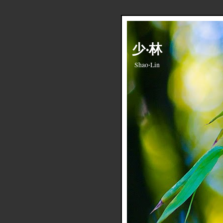
少‧林
Shao‧Lin