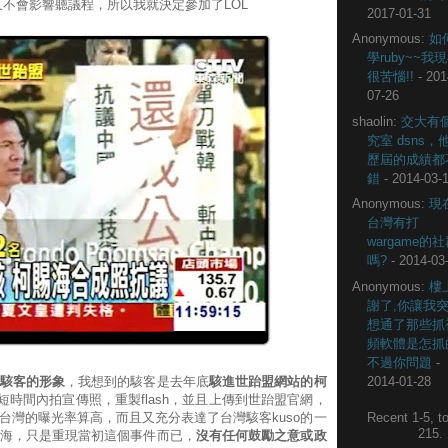
不會影響聽議程，所以我就決定參加了LOL
2017-01-31
Anonymous:
如
學ruby~~我
很苦惱!!
- 201
07-26
shaolin:
交大有
究室 dsns，
歷屆的成績都
錯
- 2014-03-
Anonymous:
現
台灣有打
wargame的
嗎?
- 2014-03
Anonymous:
樓
謝了,你讓我
想通了那些抓
頻軟體是怎抓
不過你問題
-
2014-01-28
駭客的形象
，我想到的駭客是去年底
駭進世跆盟網站的柯
在短時間內拍宣傳照，重製flash，並且上傳到世跆盟官網，
台灣的曝光率算高，而且又充分表達了台灣駭客kuso的一
Recent 1-5, to
215
海，只是重現當初這個事件而已，
沒有任何鼓勵之意或政