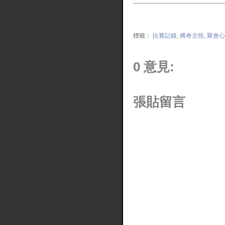
標籤：
比賽記錄
,
稀奇古怪
,
聚會心
0 意見:
張貼留言