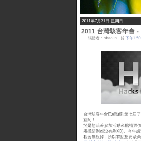
2011年7月31日 星期日
2011 台灣駭客年會 
張貼者：
shaolin
於
下午1:50
台灣駭客年會已經辦到第七屆了
宜阿！
於是想藉著參加活動來貼補票價，
幾攤請到都沒有剩XD)。今年感
程會無視掉，所以有點想要放棄