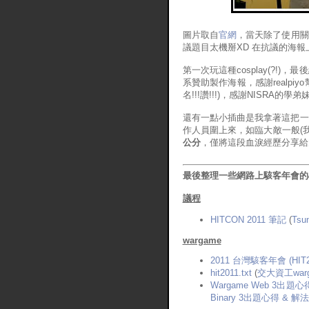
圖片取自
官網
，當天除了使用關
議題目太機掰XD 在抗議的海報上
第一次玩這種cosplay(?!)，
系贊助製作海報，感謝realpi
名!!!讚!!!)，感謝NISRA的學
還有一點小插曲是我拿著這把一
作人員圍上來，如臨大敵一般(我
公分
，僅將這段血淚經歷分享給
最後整理一些網路上駭客年會的
議程
HITCON 2011 筆記
(
Tsun
wargame
2011 台灣駭客年會 (HIT
hit2011.txt
(
交大資工war
Wargame Web 3出題心
Binary 3出題心得 & 解法