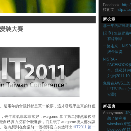
Faecbook:
http:
技術文:
http://te
新‧文章
那一年的環島走
- 變裝大賽
[分享] 無線網路
有線網路
一路走來，NISR
與金盾獎
NISRA -
FACEBOOK
全、隱私與遊
外掛(2011.10.
免費在AWS上架
L2TP/IPsec
安裝)
。這兩年的會議我都是買一般票，這才發現學生真的好便
新‧回應
Anonymous:
我
去年運氣非常非常好，wargame 拿了第二(雖然最後請
想了解利用
覺自己實力沒有什麼進步，而且玩了wargame後大部分議
wireshark來
。沒有想到在會議前一個禮拜官方突然釋出
HIT2011 第一
bluetooth的封