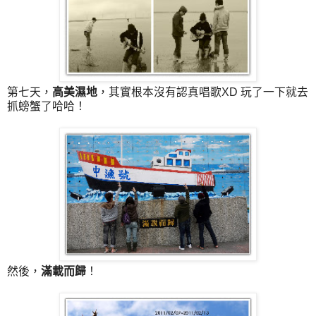
第七天，
高美濕地
，其實根本沒有認真唱歌XD 玩了一下就去
抓螃蟹了哈哈！
然後，
滿載而歸
！