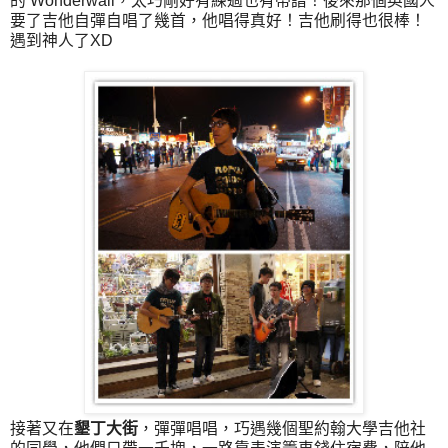
的 Wonderwall，太巧剛好有練過也有帶譜！後來那個英國人
要了吉他自彈自唱了幾首，他唱得真好！吉他刷得也很棒！
遇到神人了XD
接著又在
墾丁大街
，彈彈唱唱，巧遇幾個聖約翰大學吉他社