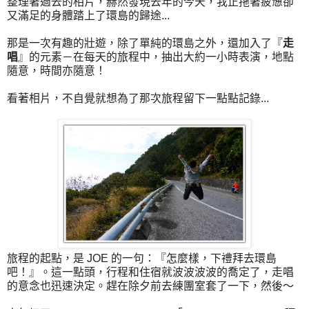
整理著過去的相片，赫然發現去年的今天，我正拖著疲憊卻
又滿足的身體踏上了環島的歸途...
那是一次有趣的壯遊，除了單純的環島之外，還加入了『
走
唱
』的元素－在每天的旅程中，抽出大約一小時表演，地點
隨意，時間亦隨意！
看著相片，不自覺就想為了那次旅程留下一點點記錄...
旅程的起點，是 JOE 的一句：『怎麼樣，下禮拜去環島
吧！』。這一點頭，行程和住宿就波波波波的喬定了，走唱
的意念也迅速決定。趕在除夕前去練團室套了一下，然後～