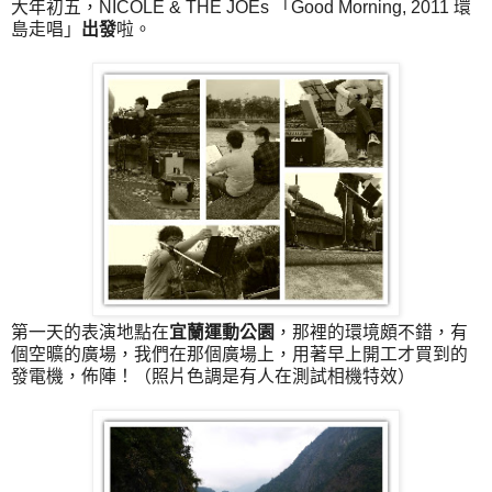
大年初五，NICOLE & THE JOEs 「Good Morning, 2011 環
島走唱」
出發
啦。
第一天的表演地點在
宜蘭運動公園
，那裡的環境頗不錯，有
個空曠的廣場，我們在那個廣場上，用著早上開工才買到的
發電機，佈陣！（照片色調是有人在測試相機特效）