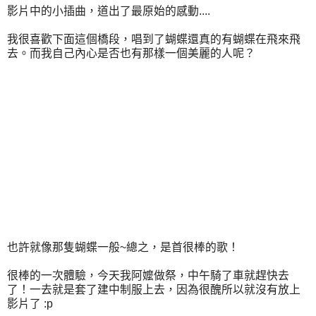
影片中的小插曲，道出了最原始的感動....
我很喜歡下面這個橋段，唱到了蝴蝶還真的有蝴蝶在飛來飛
去。而我自己內心是否也有那樣一個美麗的人呢？
也許就像那隻蝴蝶一般~總之，是首很棒的歌！
很棒的一次體驗，今天我阿嬤做祭，中午騎了車就趕快去
了！一去就是套了建中制服上去，因為很醜所以就沒有放上
影片了 :p