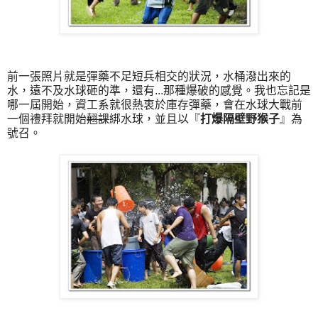
前一張照片就是彈藥不足短兵相交的狀況，水桶潑出來的
水，遠不及水球砸的準，還有...那種爆破的感覺。我也忘記是
哪一屆開始，資工系就很熱衷於庫存彈藥，會在水球大戰前
一個禮拜就開始
翹課
綁水球，並且以『
打爆隔壁野猴子
』為
號召。