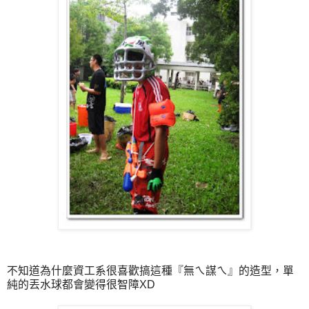
不知道為什麼資工系很喜歡搞這種『無ㄟ謀ㄟ』的造型，單
純的丟水球都會變得很智障XD