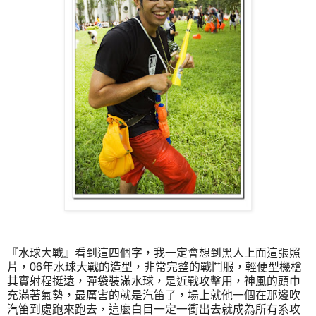
『水球大戰』看到這四個字，我一定會想到黑人上面這張照
片，06年水球大戰的造型，非常完整的戰鬥服，輕便型機槍
其實射程挺遠，彈袋裝滿水球，是近戰攻擊用，神風的頭巾
充滿著氣勢，最厲害的就是汽笛了，場上就他一個在那邊吹
汽笛到處跑來跑去，這麼白目一定一衝出去就成為所有系攻