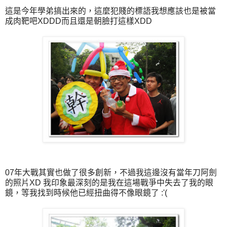
這是今年學弟搞出來的，這麼犯賤的標語我想應該也是被當
成肉靶吧XDDD而且還是朝臉打這樣XDD
07年大戰其實也做了很多創新，不過我這邊沒有當年刀阿劍
的照片XD 我印象最深刻的是我在這場戰爭中失去了我的眼
鏡，等我找到時候他已經扭曲得不像眼鏡了 :'(