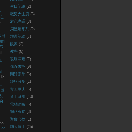
生日記錄
(2)
何
宅男大主廚
(5)
現在
灰色光譜
(3)
4-
周星馳系列
(2)
個研
旅遊記錄
(7)
他們
敗家
(2)
不
教學
(5)
18
現場演唱
(7)
在
稀奇古怪
(9)
社群
閒話家常
(6)
-13
經驗分享
(1)
上
資工甲班
(6)
突然
視
資工系排
(10)
的
電腦網路
(5)
網路程式
(3)
聚會心得
(1)
tal:
輔大資工
(25)
.
>>