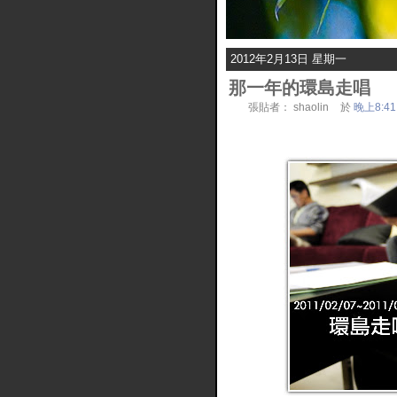
2012年2月13日 星期一
那一年的環島走唱
張貼者：
shaolin
於
晚上8:41