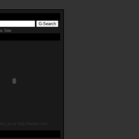
s Site
lin_tw at http://twitter.com