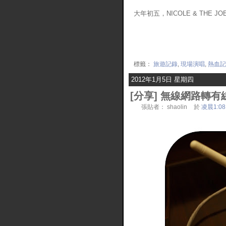
大年初五，NICOLE & THE JOEs
標籤：
旅遊記錄
,
現場演唱
,
熱血記
2012年1月5日 星期四
[分享] 無線網路轉有
張貼者：
shaolin
於
凌晨1:08