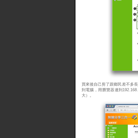
買來後自己剪了跟鄉民差不多
到電腦，用瀏覽器連到192.1
大）。