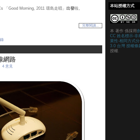
本站授權方式
 「Good Morning, 2011 環島走唱」
出發
啦。
完整閱讀...
本 著作 係採用
CC 姓名標示-非
錄
業性-相同方式分
3.0 台灣 授權條
授權.
線網路
4 意見