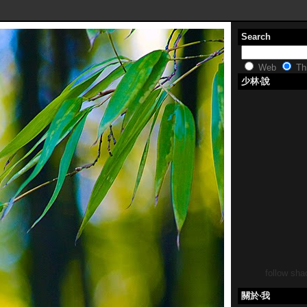
Search
Web
Thi
少林‧說
follow shao
關於‧我