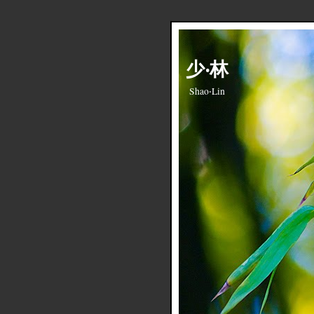
少‧林
Shao‧Lin