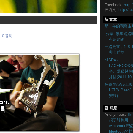
Faecbook:
http:
技術文:
http://te
新‧文章
那一年的環島走
[分享] 無線網路
0 意見
有線網路
一路走來，NISR
與金盾獎
NISRA -
FACEBOOK
全、隱私與遊
外掛(2011.10.
免費在AWS上架
L2TP/IPsec
安裝)
新‧回應
Anonymous:
我
想了解利用
wireshark來
bluetooth的封