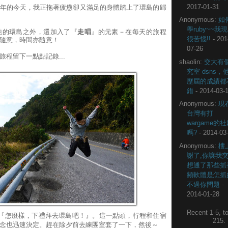
2017-01-31
年的今天，我正拖著疲憊卻又滿足的身體踏上了環島的歸
Anonymous:
如
學ruby~~我
純的環島之外，還加入了『
走唱
』的元素－在每天的旅程
很苦惱!!
- 201
隨意，時間亦隨意！
07-26
程留下一點點記錄...
shaolin:
交大有
究室 dsns，
歷屆的成績都
錯
- 2014-03-
Anonymous:
現
台灣有打
wargame的
嗎?
- 2014-03
Anonymous:
樓
謝了,你讓我
想通了那些抓
頻軟體是怎抓
不過你問題
-
2014-01-28
Recent 1-5, to
句：『怎麼樣，下禮拜去環島吧！』。這一點頭，行程和住宿
215
念也迅速決定。趕在除夕前去練團室套了一下，然後～