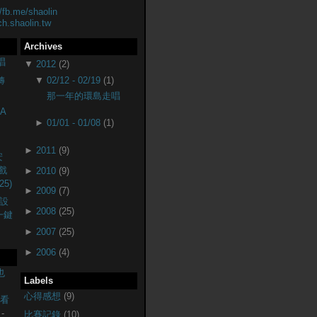
//fb.me/shaolin
ch.shaolin.tw
Archives
唱
▼
2012
(2)
轉
▼
02/12 - 02/19
(1)
那一年的環島走唱
A
►
01/01 - 01/08
(1)
►
2011
(9)
安
戲
►
2010
(9)
25)
►
2009
(7)
設
►
2008
(25)
(一鍵
►
2007
(25)
►
2006
(4)
也
Labels
心得感想
(9)
監看
-
比賽記錄
(10)