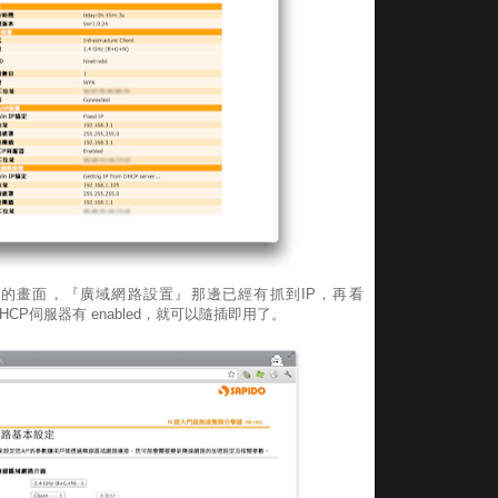
的畫面，『廣域網路設置』那邊已經有抓到IP，再看
HCP伺服器有 enabled，就可以隨插即用了。