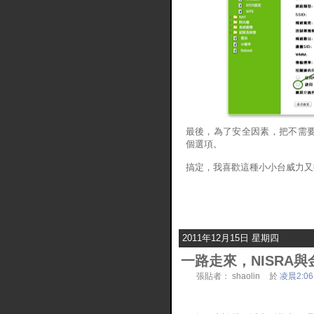
最後，為了安全因素，把不需
個選項。
搞定，我喜歡這種小小台威力又
2011年12月15日 星期四
一路走來，NISRA與
張貼者：
shaolin
於
凌晨2:06