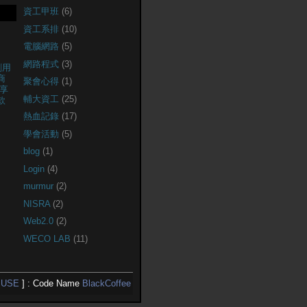
資工甲班
(6)
資工系排
(10)
電腦網路
(5)
網路程式
(3)
創用
商
聚會心得
(1)
享
輔大資工
(25)
款
熱血記錄
(17)
學會活動
(5)
blog
(1)
Login
(4)
murmur
(2)
NISRA
(2)
Web2.0
(2)
WECO LAB
(11)
USE
] : Code Name
BlackCoffee