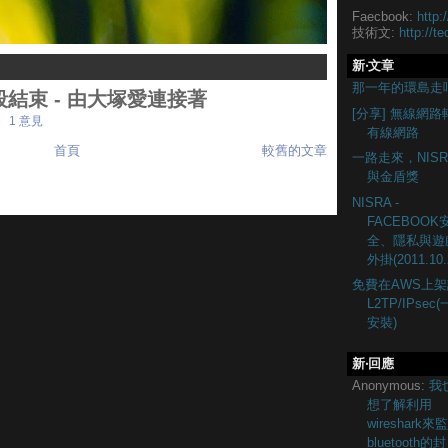
Faecbook:
http:
技術文:
http://te
新‧文章
那一年的環島走
結束 - 由大塚愛連接著
[分享] 無線網路
6
1 意見
有線網路
首頁
較舊的文章
一路走來，NISR
與金盾獎
NISRA -
FACEBOOK
全、隱私與遊
外掛(2011.10.
免費在AWS上架
L2TP/IPsec
安裝)
新‧回應
Anonymous:
我
想了解利用
wireshark來
bluetooth的封