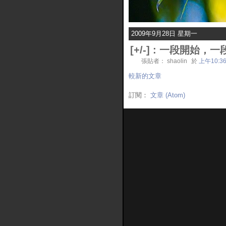
2009年9月28日 星期一
[
+/-
] :
一段開始，一段
張貼者： shaolin
於
上午10:3
較新的文章
訂閱：
文章 (Atom)