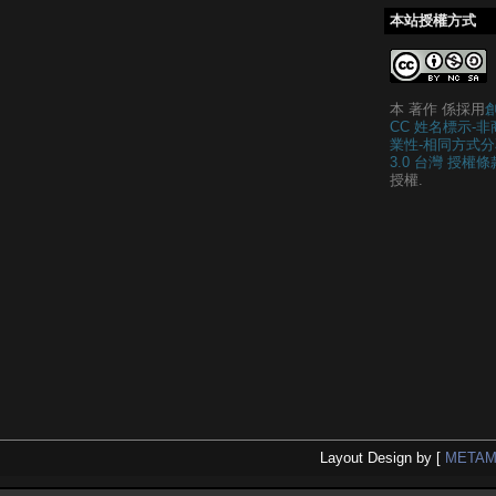
本站授權方式
本 著作 係採用
CC 姓名標示-非
業性-相同方式分
3.0 台灣 授權條
授權.
Layout Design by [
METAM