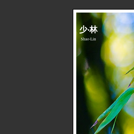
少‧林
Shao‧Lin