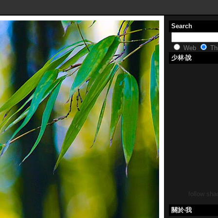
Search
Web
Thi
少林‧說
follow shao
關於‧我