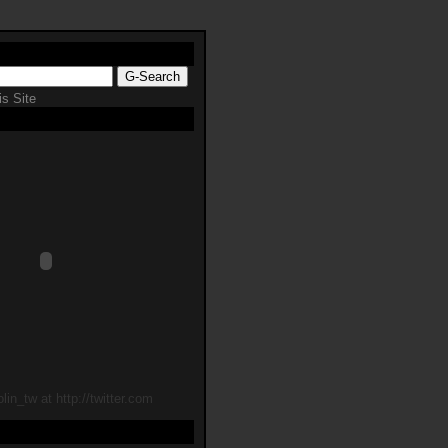
s Site
lin_tw at http://twitter.com