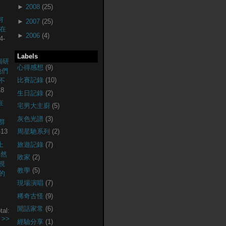
►
2008
(25)
何
►
2007
(25)
現在
►
2006
(4)
4-
Labels
個研
心得感想
(9)
他們
比賽記錄
(10)
不
18
生日記錄
(2)
在
宅男大主廚
(5)
灰色光譜
(3)
社群
-13
周星馳系列
(2)
上
旅遊記錄
(7)
突然
敗家
(2)
視
教學
(5)
的
現場演唱
(7)
稀奇古怪
(9)
閒話家常
(6)
tal:
.
>>
經驗分享
(1)