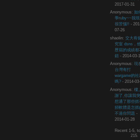
2017-01-31
Anonymous:
如
學ruby~~我
很苦惱!!
- 201
07-26
shaolin:
交大有
究室 dsns，
歷屆的成績都
錯
- 2014-03-
Anonymous:
現
台灣有打
wargame的
嗎?
- 2014-03
Anonymous:
樓
謝了,你讓我
想通了那些抓
頻軟體是怎抓
不過你問題
-
2014-01-28
Recent 1-5, to
215