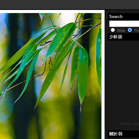
Search
Web
Thi
少林‧說
follow shao
關於‧我