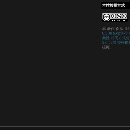
本站授權方式
本 著作 係採用
CC 姓名標示-非
業性-相同方式分
3.0 台灣 授權條
授權.