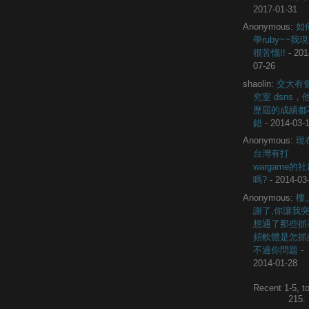
2017-01-31
Anonymous:
如
學ruby~~我
很苦惱!!
- 201
07-26
shaolin:
交大有
究室 dsns，
歷屆的成績都
錯
- 2014-03-
Anonymous:
現
台灣有打
wargame的
嗎?
- 2014-03
Anonymous:
樓
謝了,你讓我
想通了那些抓
頻軟體是怎抓
不過你問題
-
2014-01-28
Recent 1-5, to
215