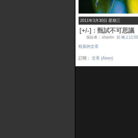
2011年3月30日 星期三
[
+/-
] :
甄試不可思議
張貼者： shaolin
於
晚上11:5
較新的文章
訂閱：
文章 (Atom)