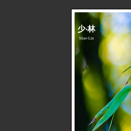
少‧林
Shao‧Lin