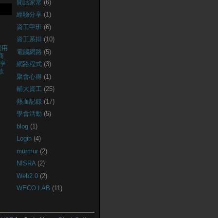
閒話家常
(6)
經驗分享
(1)
資工甲班
(6)
資工系排
(10)
創用
電腦網路
(5)
商
享
網路程式
(3)
款
聚會心得
(1)
輔大資工
(25)
熱血記錄
(17)
學會活動
(5)
blog
(1)
Login
(4)
murmur
(2)
NISRA
(2)
Web2.0
(2)
WECO LAB
(11)