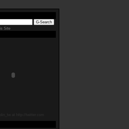
s Site
lin_tw at http://twitter.com