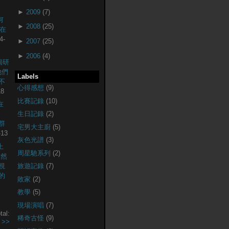
►
2009
(7)
何
►
2008
(25)
現在
4-
►
2007
(25)
►
2006
(4)
個研
他們
Labels
不
心得感想
(9)
18
比賽記錄
(10)
在
生日記錄
(2)
社群
宅男大主廚
(5)
-13
灰色光譜
(3)
上
周星馳系列
(2)
突然
視
旅遊記錄
(7)
的
敗家
(2)
教學
(5)
現場演唱
(7)
tal:
稀奇古怪
(9)
.
>>