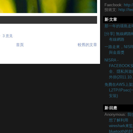
Faecbook:
http:
技術文:
http://te
新‧文章
那一年的環島走
[分享] 無線網路
0
3 意見
有線網路
首頁
較舊的文章
一路走來，NISR
與金盾獎
NISRA -
FACEBOOK
全、隱私與遊
外掛(2011.10.
免費在AWS上架
L2TP/IPsec
安裝)
新‧回應
Anonymous:
我
想了解利用
wireshark來
bluetooth的封