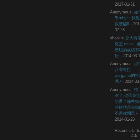
2017-01-31
Anonymous:
如
學ruby~~我
很苦惱!!
- 201
07-26
shaolin:
交大有
究室 dsns，
歷屆的成績都
錯
- 2014-03-
Anonymous:
現
台灣有打
wargame的
嗎?
- 2014-03
Anonymous:
樓
謝了,你讓我
想通了那些抓
頻軟體是怎抓
不過你問題
-
2014-01-28
Recent 1-5, to
215