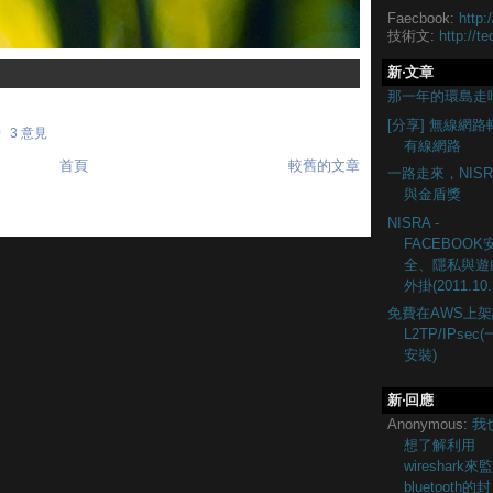
Faecbook:
http:
技術文:
http://te
新‧文章
那一年的環島走
[分享] 無線網路
0
3 意見
有線網路
首頁
較舊的文章
一路走來，NISR
與金盾獎
NISRA -
FACEBOOK
全、隱私與遊
外掛(2011.10.
免費在AWS上架
L2TP/IPsec
安裝)
新‧回應
Anonymous:
我
想了解利用
wireshark來
bluetooth的封