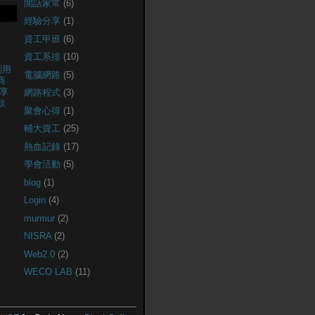
閒話家常
(6)
經驗分享
(1)
資工甲班
(6)
資工系排
(10)
創用
電腦網路
(5)
商
享
網路程式
(3)
款
聚會心得
(1)
輔大資工
(25)
熱血記錄
(17)
學會活動
(5)
blog
(1)
Login
(4)
murmur
(2)
NISRA
(2)
Web2.0
(2)
WECO LAB
(11)