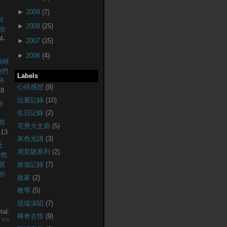
►
2009
(7)
何
►
2008
(25)
現在
4-
►
2007
(25)
►
2006
(4)
個研
他們
Labels
不
心得感想
(9)
18
比賽記錄
(10)
在
生日記錄
(2)
社群
宅男大主廚
(5)
-13
灰色光譜
(3)
上
周星馳系列
(2)
突然
視
旅遊記錄
(7)
的
敗家
(2)
教學
(5)
現場演唱
(7)
tal:
稀奇古怪
(9)
.
>>