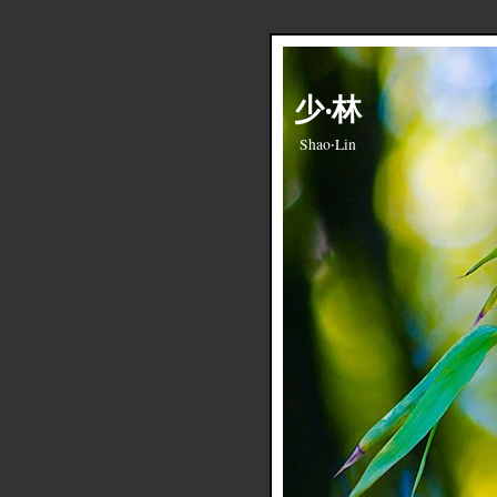
少‧林
Shao‧Lin