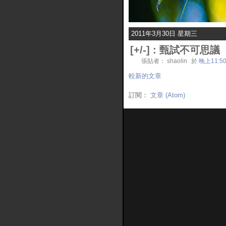
2011年3月30日 星期三
[
+/-
] :
甄試不可思議
張貼者： shaolin
於
晚上11:5
較新的文章
訂閱：
文章 (Atom)