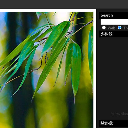
Search
Web
Thi
少林‧說
follow shao
關於‧我