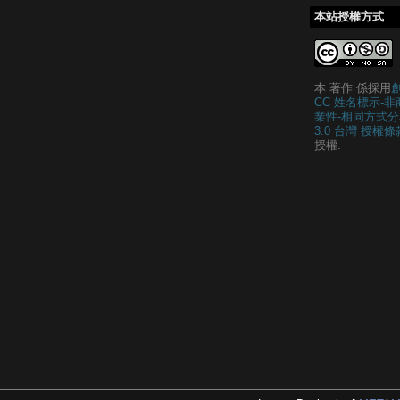
本站授權方式
本 著作 係採用
CC 姓名標示-非
業性-相同方式分
3.0 台灣 授權條
授權.