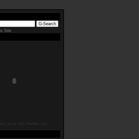
s Site
lin_tw at http://twitter.com