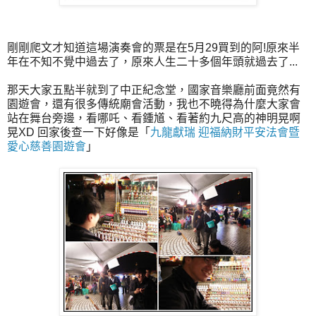
剛剛爬文才知道這場演奏會的票是在5月29買到的阿!原來半
年在不知不覺中過去了，原來人生二十多個年頭就過去了...
那天大家五點半就到了中正紀念堂，國家音樂廳前面竟然有
園遊會，還有很多傳統廟會活動，我也不曉得為什麼大家會
站在舞台旁邊，看哪吒、看鍾馗、看著約九尺高的神明晃啊
晃XD 回家後查一下好像是「
九龍獻瑞 迎福納財平安法會暨
愛心慈善園遊會
」