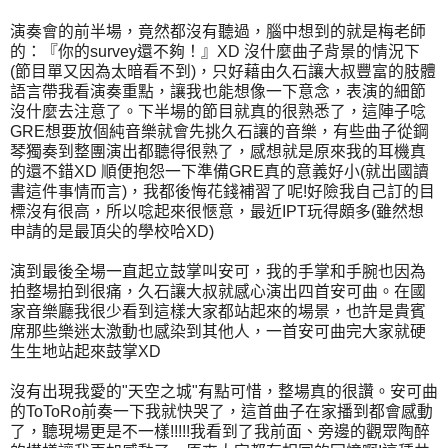
演奏會的前半場，竟然都沒有聽過，腦中想到的就是梅老師
的：『你的survey還不夠！』XD 沒什麼曲子背景的情況下
(節目單又因為太暗看不到)，只好藉由久石讓大叔豐富的肢體
語言帶我看演奏重點，讓我也能想像一下意念，表演的細節
沒什麼去注意了。下半場的節目就真的很熟悉了，這陣子唸
GRE想要放個純音樂就會先挑久石讓的音樂，有些曲子從鋼
琴獨奏到整團演出都聽得很熟了，感想就是原來我的耳機真
的還不錯XD 順便抱怨一下準備GRE真的意義好小(就出國讀
書這件事情而言)，我都後悔花錢補習了呢!好險我自己訂的目
標沒有很高，所以唸起來很愜意，最近IPT玩得頗多(雖然想
申請的是最頂尖的學校哈XD)
演到最後全場一直起立鼓掌叫安可，我的手掌和手腕也因為
拍整場拍到很痛，久石讓大叔就感心演出四首安可曲。在國
家音樂廳我很少看到這樣大家都站起來的場景，也許是貴賓
席那些樂迷太激動也感染到其他人，一首安可曲完大家就硬
生生地站起來鼓掌XD
沒有出現我愛的"天空之城"有點可惜，整場真的很讚。安可曲
的ToToRo前奏一下我就快哭了，這首曲子在家播到都會感動
了，聽現場更是不一樣!!!!!我看到了我前面、旁邊的觀眾陶醉