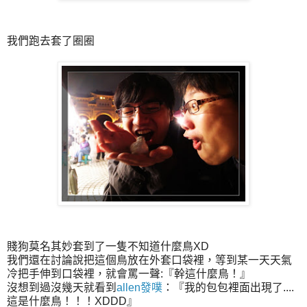
我們跑去套了圈圈
賤狗莫名其妙套到了一隻不知道什麼鳥XD
我們還在討論說把這個鳥放在外套口袋裡，等到某一天天氣
冷把手伸到口袋裡，就會罵一聲:『幹這什麼鳥！』
沒想到過沒幾天就看到
allen發噗
：『我的包包裡面出現了....
這是什麼鳥！！！XDDD』