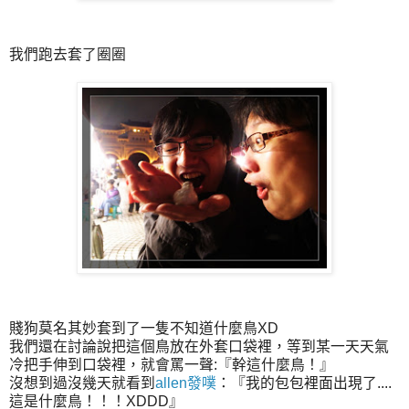
我們跑去套了圈圈
賤狗莫名其妙套到了一隻不知道什麼鳥XD
我們還在討論說把這個鳥放在外套口袋裡，等到某一天天氣
冷把手伸到口袋裡，就會罵一聲:『幹這什麼鳥！』
沒想到過沒幾天就看到
allen發噗
：『我的包包裡面出現了....
這是什麼鳥！！！XDDD』