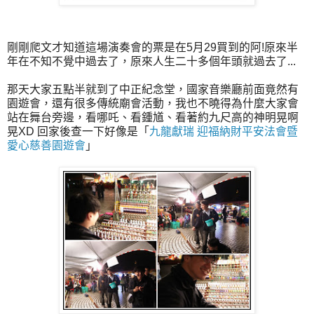
剛剛爬文才知道這場演奏會的票是在5月29買到的阿!原來半
年在不知不覺中過去了，原來人生二十多個年頭就過去了...
那天大家五點半就到了中正紀念堂，國家音樂廳前面竟然有
園遊會，還有很多傳統廟會活動，我也不曉得為什麼大家會
站在舞台旁邊，看哪吒、看鍾馗、看著約九尺高的神明晃啊
晃XD 回家後查一下好像是「
九龍獻瑞 迎福納財平安法會暨
愛心慈善園遊會
」