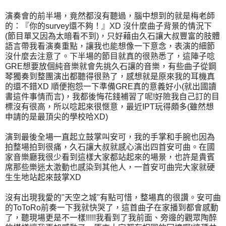
演奏會的前半場，竟然都沒有聽過，腦中想到的就是梅老師
的：『你的survey還不夠！』XD 沒什麼曲子背景的情況下
(節目單又因為太暗看不到)，只好藉由久石讓大叔豐富的肢體
語言帶我看演奏重點，讓我也能想像一下意念，表演的細節
沒什麼去注意了。下半場的節目就真的很熟悉了，這陣子唸
GRE想要放個純音樂就會先挑久石讓的音樂，有些曲子從鋼
琴獨奏到整團演出都聽得很熟了，感想就是原來我的耳機真
的還不錯XD 順便抱怨一下準備GRE真的意義好小(就出國讀
書這件事情而言)，我都後悔花錢補習了呢!好險我自己訂的目
標沒有很高，所以唸起來很愜意，最近IPT玩得頗多(雖然想
申請的是最頂尖的學校哈XD)
演到最後全場一直起立鼓掌叫安可，我的手掌和手腕也因為
拍整場拍到很痛，久石讓大叔就感心演出四首安可曲。在國
家音樂廳我很少看到這樣大家都站起來的場景，也許是貴賓
席那些樂迷太激動也感染到其他人，一首安可曲完大家就硬
生生地站起來鼓掌XD
沒有出現我愛的"天空之城"有點可惜，整場真的很讚。安可曲
的ToToRo前奏一下我就快哭了，這首曲子在家播到都會感動
了，聽現場更是不一樣!!!!!我看到了我前面、旁邊的觀眾陶醉