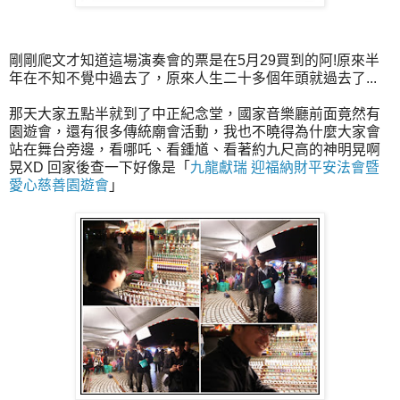
剛剛爬文才知道這場演奏會的票是在5月29買到的阿!原來半
年在不知不覺中過去了，原來人生二十多個年頭就過去了...
那天大家五點半就到了中正紀念堂，國家音樂廳前面竟然有
園遊會，還有很多傳統廟會活動，我也不曉得為什麼大家會
站在舞台旁邊，看哪吒、看鍾馗、看著約九尺高的神明晃啊
晃XD 回家後查一下好像是「
九龍獻瑞 迎福納財平安法會暨
愛心慈善園遊會
」