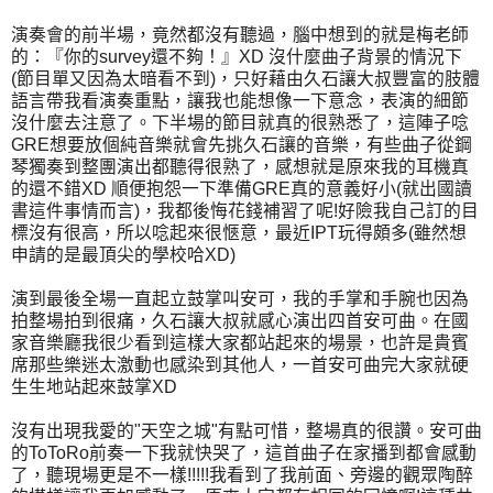
演奏會的前半場，竟然都沒有聽過，腦中想到的就是梅老師
的：『你的survey還不夠！』XD 沒什麼曲子背景的情況下
(節目單又因為太暗看不到)，只好藉由久石讓大叔豐富的肢體
語言帶我看演奏重點，讓我也能想像一下意念，表演的細節
沒什麼去注意了。下半場的節目就真的很熟悉了，這陣子唸
GRE想要放個純音樂就會先挑久石讓的音樂，有些曲子從鋼
琴獨奏到整團演出都聽得很熟了，感想就是原來我的耳機真
的還不錯XD 順便抱怨一下準備GRE真的意義好小(就出國讀
書這件事情而言)，我都後悔花錢補習了呢!好險我自己訂的目
標沒有很高，所以唸起來很愜意，最近IPT玩得頗多(雖然想
申請的是最頂尖的學校哈XD)
演到最後全場一直起立鼓掌叫安可，我的手掌和手腕也因為
拍整場拍到很痛，久石讓大叔就感心演出四首安可曲。在國
家音樂廳我很少看到這樣大家都站起來的場景，也許是貴賓
席那些樂迷太激動也感染到其他人，一首安可曲完大家就硬
生生地站起來鼓掌XD
沒有出現我愛的"天空之城"有點可惜，整場真的很讚。安可曲
的ToToRo前奏一下我就快哭了，這首曲子在家播到都會感動
了，聽現場更是不一樣!!!!!我看到了我前面、旁邊的觀眾陶醉