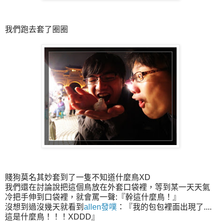
我們跑去套了圈圈
賤狗莫名其妙套到了一隻不知道什麼鳥XD
我們還在討論說把這個鳥放在外套口袋裡，等到某一天天氣
冷把手伸到口袋裡，就會罵一聲:『幹這什麼鳥！』
沒想到過沒幾天就看到
allen發噗
：『我的包包裡面出現了....
這是什麼鳥！！！XDDD』