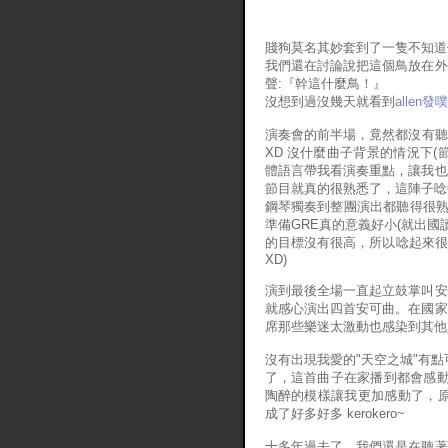
賤狗莫名其妙套到了一隻不知道
我們還在討論說把這個鳥放在外
聲:『幹這什麼鳥！』
沒想到過沒幾天就看到
allen發噗
演奏會的前半場，竟然都沒有聽過
XD 沒什麼曲子背景的情況下
體語言帶我看演奏重點，讓我也
節目就真的很熟悉了，這陣子唸
鋼琴獨奏到整團演出都聽得很熟
準備GRE真的意義好小(就出國
的目標沒有很高，所以唸起來很
XD)
演到最後全場一直起立鼓掌叫安
就感心演出四首安可曲。在國家
席那些樂迷太激動也感染到其他
沒有出現我愛的"天空之城"有點
了，這首曲子在家播到都會感動了
陶醉的模樣讓我更加感動了，原
成了好多好多 kerokero~
十多年過去了，我們還是在聽著