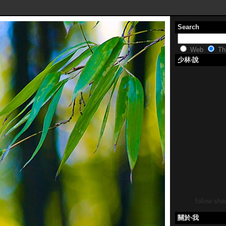
Search
Web
Thi
少林‧說
follow shao
關於‧我