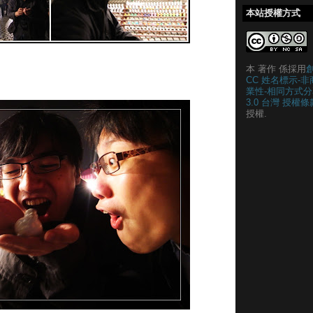
本站授權方式
本 著作 係採用
CC 姓名標示-非
業性-相同方式分
3.0 台灣 授權條
授權.