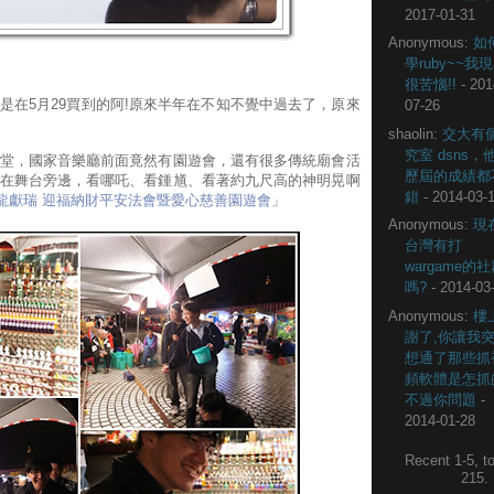
2017-01-31
Anonymous:
如
學ruby~~我
很苦惱!!
- 201
是在5月29買到的阿!原來半年在不知不覺中過去了，原來
07-26
shaolin:
交大有
究室 dsns，
堂，國家音樂廳前面竟然有園遊會，還有很多傳統廟會活
歷屆的成績都
在舞台旁邊，看哪吒、看鍾馗、看著約九尺高的神明晃啊
錯
- 2014-03-
龍獻瑞 迎福納財平安法會暨愛心慈善園遊會
」
Anonymous:
現
台灣有打
wargame的
嗎?
- 2014-03
Anonymous:
樓
謝了,你讓我
想通了那些抓
頻軟體是怎抓
不過你問題
-
2014-01-28
Recent 1-5, to
215