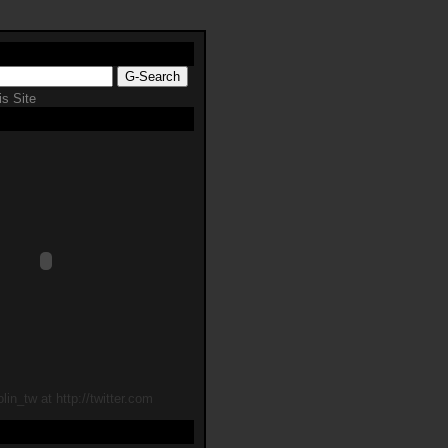
s Site
lin_tw at http://twitter.com