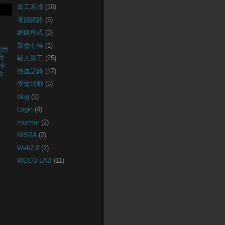
資工系排
(10)
電腦網路
(5)
網路程式
(3)
聚會心得
(1)
創用
商
輔大資工
(25)
享
熱血記錄
(17)
款
學會活動
(5)
blog
(1)
Login
(4)
murmur
(2)
NISRA
(2)
Web2.0
(2)
WECO LAB
(11)