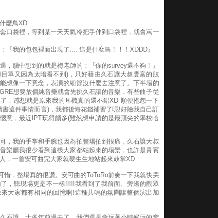
什麼鳥XD
套口袋裡，等到某一天天氣冷把手伸到口袋裡，就會罵一
：『我的包包裡面出現了.... 這是什麼鳥！！！XDDD』
，腦中想到的就是梅老師的：『你的survey還不夠！』
(節目單又因為太暗看不到)，只好藉由久石讓大叔豐富的肢
能想像一下意念，表演的細節沒什麼去注意了。下半場的
GRE想要放個純音樂就會先挑久石讓的音樂，有些曲子從
了，感想就是原來我的耳機真的還不錯XD 順便抱怨一下
讀書這件事情而言)，我都後悔花錢補習了呢!好險我自己訂
愜意，最近IPT玩得頗多(雖然想申請的是最頂尖的學校哈
可，我的手掌和手腕也因為拍整場拍到很痛，久石讓大叔
音樂廳我很少看到這樣大家都站起來的場景，也許是貴賓
人，一首安可曲完大家就硬生生地站起來鼓掌XD
可惜，整場真的很讚。安可曲的ToToRo前奏一下我就快哭
，聽現場更是不一樣!!!!!我看到了我前面、旁邊的觀眾
來大家都有相同的回憶啊!這種共鳴的氛圍讓整個演出加
久石讓，十多年前過去了，我們還是會玩著小時候玩的套