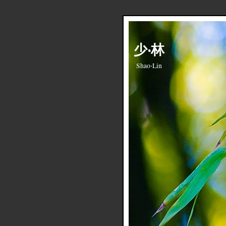
少‧林
Shao‧Lin