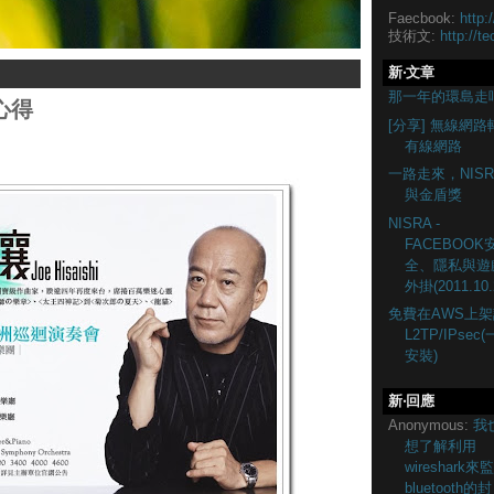
Faecbook:
http:
技術文:
http://te
新‧文章
那一年的環島走
心得
[分享] 無線網路
有線網路
一路走來，NISR
與金盾獎
NISRA -
FACEBOOK
全、隱私與遊
外掛(2011.10.
免費在AWS上架
L2TP/IPsec
安裝)
新‧回應
Anonymous:
我
想了解利用
wireshark來
bluetooth的封