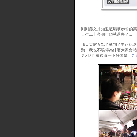
剛剛爬文才知道這場演奏會的票
人生二十多個年頭就過去了...
那天大家五點半就到了中正紀念
動，我也不曉得為什麼大家會站
晃XD 回家後查一下好像是「
九