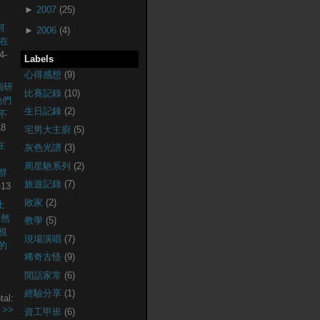
►
2007
(25)
何
►
2006
(4)
現在
4-
Labels
心得感想
(9)
個研
比賽記錄
(10)
他們
生日記錄
(2)
不
18
宅男大主廚
(5)
在
灰色光譜
(3)
周星馳系列
(2)
社群
旅遊記錄
(7)
-13
敗家
(2)
上
突然
教學
(5)
視
現場演唱
(7)
的
稀奇古怪
(9)
閒話家常
(6)
經驗分享
(1)
tal:
.
>>
資工甲班
(6)