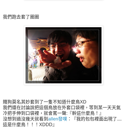
我們跑去套了圈圈
賤狗莫名其妙套到了一隻不知道什麼鳥XD
我們還在討論說把這個鳥放在外套口袋裡，等到某一天天氣
冷把手伸到口袋裡，就會罵一聲:『幹這什麼鳥！』
沒想到過沒幾天就看到
allen發噗
：『我的包包裡面出現了....
這是什麼鳥！！！XDDD』