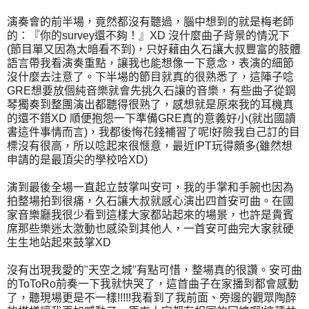
演奏會的前半場，竟然都沒有聽過，腦中想到的就是梅老師
的：『你的survey還不夠！』XD 沒什麼曲子背景的情況下
(節目單又因為太暗看不到)，只好藉由久石讓大叔豐富的肢體
語言帶我看演奏重點，讓我也能想像一下意念，表演的細節
沒什麼去注意了。下半場的節目就真的很熟悉了，這陣子唸
GRE想要放個純音樂就會先挑久石讓的音樂，有些曲子從鋼
琴獨奏到整團演出都聽得很熟了，感想就是原來我的耳機真
的還不錯XD 順便抱怨一下準備GRE真的意義好小(就出國讀
書這件事情而言)，我都後悔花錢補習了呢!好險我自己訂的目
標沒有很高，所以唸起來很愜意，最近IPT玩得頗多(雖然想
申請的是最頂尖的學校哈XD)
演到最後全場一直起立鼓掌叫安可，我的手掌和手腕也因為
拍整場拍到很痛，久石讓大叔就感心演出四首安可曲。在國
家音樂廳我很少看到這樣大家都站起來的場景，也許是貴賓
席那些樂迷太激動也感染到其他人，一首安可曲完大家就硬
生生地站起來鼓掌XD
沒有出現我愛的"天空之城"有點可惜，整場真的很讚。安可曲
的ToToRo前奏一下我就快哭了，這首曲子在家播到都會感動
了，聽現場更是不一樣!!!!!我看到了我前面、旁邊的觀眾陶醉