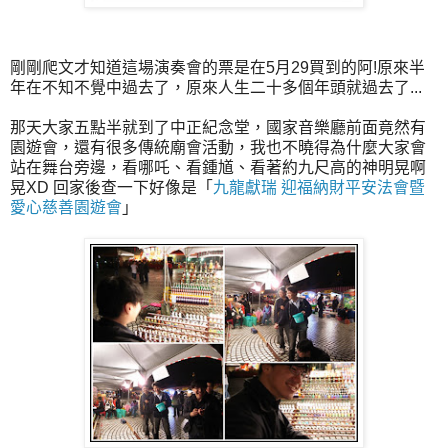
剛剛爬文才知道這場演奏會的票是在5月29買到的阿!原來半
年在不知不覺中過去了，原來人生二十多個年頭就過去了...
那天大家五點半就到了中正紀念堂，國家音樂廳前面竟然有
園遊會，還有很多傳統廟會活動，我也不曉得為什麼大家會
站在舞台旁邊，看哪吒、看鍾馗、看著約九尺高的神明晃啊
晃XD 回家後查一下好像是「
九龍獻瑞 迎福納財平安法會暨
愛心慈善園遊會
」