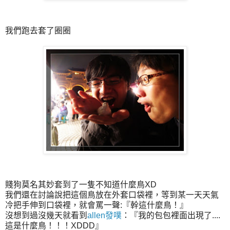
我們跑去套了圈圈
賤狗莫名其妙套到了一隻不知道什麼鳥XD
我們還在討論說把這個鳥放在外套口袋裡，等到某一天天氣
冷把手伸到口袋裡，就會罵一聲:『幹這什麼鳥！』
沒想到過沒幾天就看到
allen發噗
：『我的包包裡面出現了....
這是什麼鳥！！！XDDD』