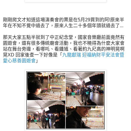
剛剛爬文才知道這場演奏會的票是在5月29買到的阿!原來半
年在不知不覺中過去了，原來人生二十多個年頭就過去了...
那天大家五點半就到了中正紀念堂，國家音樂廳前面竟然有
園遊會，還有很多傳統廟會活動，我也不曉得為什麼大家會
站在舞台旁邊，看哪吒、看鍾馗、看著約九尺高的神明晃啊
晃XD 回家後查一下好像是「
九龍獻瑞 迎福納財平安法會暨
愛心慈善園遊會
」