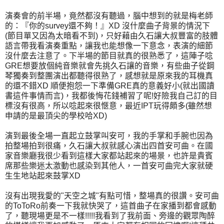
演奏會的前半場，竟然都沒有聽過，腦中想到的就是梅老師
的：『你的survey還不夠！』XD 沒什麼曲子背景的情況下
(節目單又因為太暗看不到)，只好藉由久石讓大叔豐富的肢體
語言帶我看演奏重點，讓我也能想像一下意念，表演的細節
沒什麼去注意了。下半場的節目就真的很熟悉了，這陣子唸
GRE想要放個純音樂就會先挑久石讓的音樂，有些曲子從鋼
琴獨奏到整團演出都聽得很熟了，感想就是原來我的耳機真
的還不錯XD 順便抱怨一下準備GRE真的意義好小(就出國讀
書這件事情而言)，我都後悔花錢補習了呢!好險我自己訂的目
標沒有很高，所以唸起來很愜意，最近IPT玩得頗多(雖然想
申請的是最頂尖的學校哈XD)
演到最後全場一直起立鼓掌叫安可，我的手掌和手腕也因為
拍整場拍到很痛，久石讓大叔就感心演出四首安可曲。在國
家音樂廳我很少看到這樣大家都站起來的場景，也許是貴賓
席那些樂迷太激動也感染到其他人，一首安可曲完大家就硬
生生地站起來鼓掌XD
沒有出現我愛的"天空之城"有點可惜，整場真的很讚。安可曲
的ToToRo前奏一下我就快哭了，這首曲子在家播到都會感動
了，聽現場更是不一樣!!!!!我看到了我前面、旁邊的觀眾陶醉